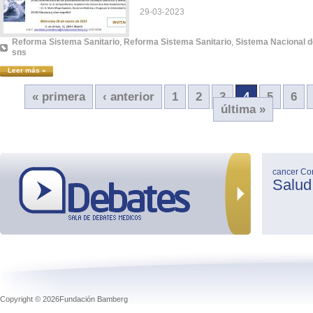
29-03-2023
Reforma Sistema Sanitario
,
Reforma Sistema Sanitario
,
Sistema Nacional d
sns
Leer más »
« primera
‹ anterior
1
2
3
4
5
6
última »
cancer
Co
Salud
Copyright © 2026Fundación Bamberg