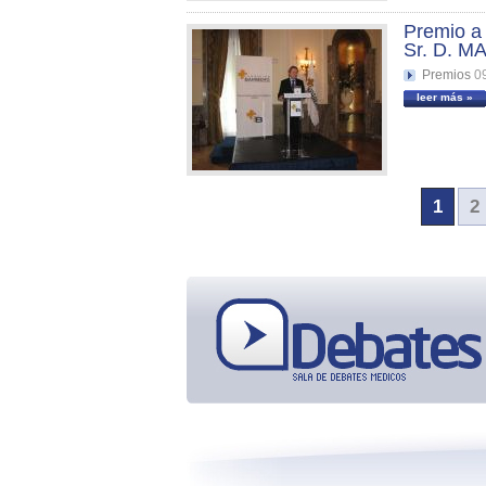
Premio a 
Sr. D. 
Premios
0
leer más »
1
2