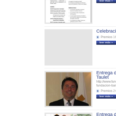
leer más »
Celebrac
Premios
1
leer más »
Entrega d
Taulet
http://www.fu
fundacion-ba
Premios
2
leer más »
Entrega d