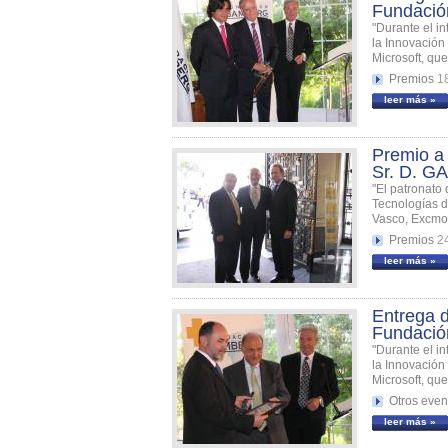
Fundaci
"Durante el i
la Innovación
Microsoft, que
Premios
1
leer más »
Premio a 
Sr. D. G
"El patronato
Tecnologías d
Vasco, Excmo. 
Premios
2
leer más »
Entrega d
Fundaci
"Durante el i
la Innovación
Microsoft, que
Otros even
leer más »