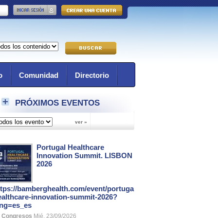
o
Comunidad
Directorio
PRÓXIMOS EVENTOS
Portugal Healthcare
Innovation Summit. LISBON
2026
ttps://bamberghealth.com/event/portugal-
ealthcare-innovation-summit-2026?
ang=es_es
Congresos
Mié, 23/09/2026