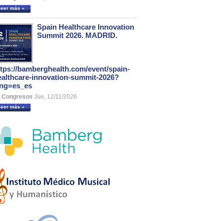
leer más »
Spain Healthcare Innovation
Summit 2026. MADRID.
ttps://bamberghealth.com/event/spain-
ealthcare-innovation-summit-2026?
ang=es_es
Congresos
Jue, 12/11/2026
leer más »