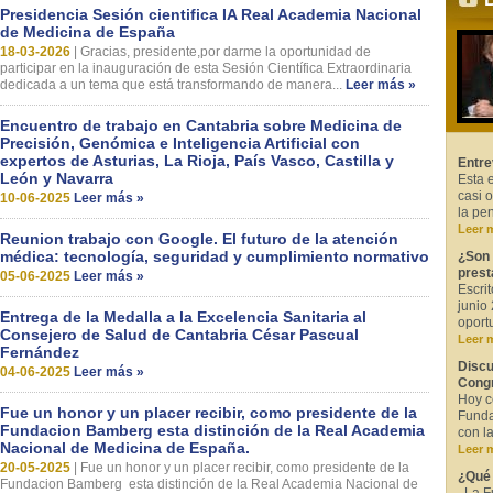
Presidencia Sesión cientifica IA Real Academia Nacional
de Medicina de España
18-03-2026
|
Gracias, presidente,por darme la oportunidad de
participar en la inauguración de esta Sesión Científica Extraordinaria
dedicada a un tema que está transformando de manera...
Leer más »
Encuentro de trabajo en Cantabria sobre Medicina de
Precisión, Genómica e Inteligencia Artificial con
expertos de Asturias, La Rioja, País Vasco, Castilla y
Entre
León y Navarra
Esta 
casi 
10-06-2025
Leer más »
la pe
Leer 
Reunion trabajo con Google. El futuro de la atención
médica: tecnología, seguridad y cumplimiento normativo
¿Son 
prest
05-06-2025
Leer más »
Escri
junio
Entrega de la Medalla a la Excelencia Sanitaria al
oport
Consejero de Salud de Cantabria César Pascual
Leer 
Fernández
Discu
04-06-2025
Leer más »
Congr
Hoy c
Fue un honor y un placer recibir, como presidente de la
Funda
Fundacion Bamberg esta distinción de la Real Academia
con la
Nacional de Medicina de España.
Leer 
20-05-2025
|
Fue un honor y un placer recibir, como presidente de la
¿Qué 
Fundacion Bamberg esta distinción de la Real Academia Nacional de