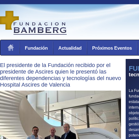
Fundación
Actualidad
Próximos Eventos
El presidente de la Fundación recibido por el
FU
presidente de Ascires quien le presentó las
tecn
diferentes dependencias y tecnologías del nuevo
Hospital Ascires de Valencia
La Fu
funda
estata
intern
objeto
políti
gestió
desar
potenc