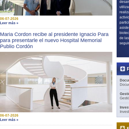
desarr
utiliz
reali
activ
06-07-2026
partic
Leer más »
asiste
biotec
Maria Cordon recibe al presidente Ignacio Para
de las
para presentarle el nuevo Hospital Memorial
segui
Publio Cordón
Docu
Docum
Gesti
Gesti
Inves
Inves
06-07-2026
Leer más »