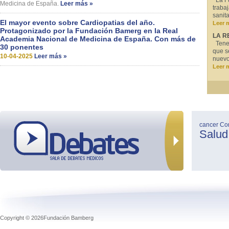
La Fu
Medicina de España.
Leer más »
traba
sanit
El mayor evento sobre Cardiopatias del año.
Leer 
Protagonizado por la Fundación Bamerg en la Real
LA R
Academia Nacional de Medicina de España. Con más de
Tenem
30 ponentes
que s
10-04-2025
Leer más »
nuevo
Leer 
cancer
Co
Salud
Copyright © 2026Fundación Bamberg