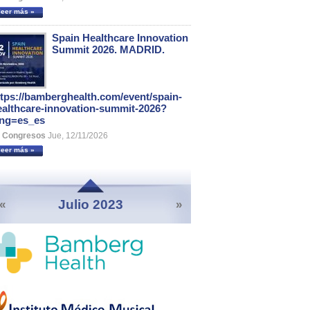
leer más »
Spain Healthcare Innovation
Summit 2026. MADRID.
ttps://bamberghealth.com/event/spain-
ealthcare-innovation-summit-2026?
ang=es_es
Congresos
Jue, 12/11/2026
leer más »
Julio 2023
«
»