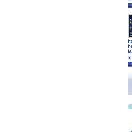
h
h
l