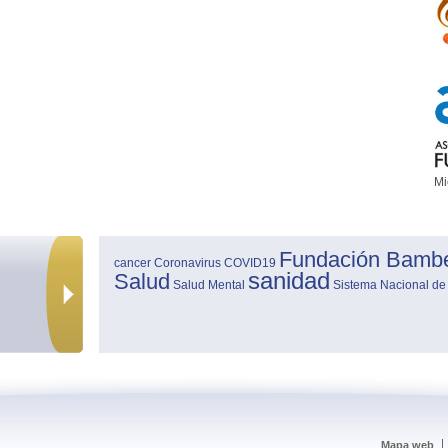
Mi
Fundación Bamb
cancer
Coronavirus
COVID19
sanidad
Salud
Salud Mental
Sistema Nacional de
Mapa web