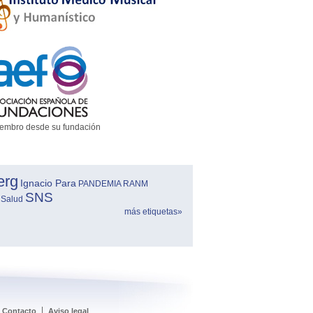
embro desde su fundación
erg
Ignacio Para
PANDEMIA
RANM
SNS
 Salud
más etiquetas»
Contacto
Aviso legal