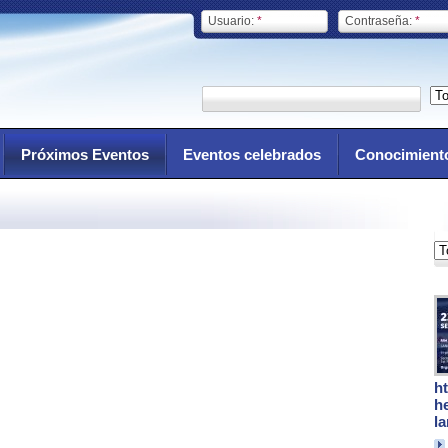
Usuario:
*
Contraseña:
*
Próximos Eventos
Eventos celebrados
Conocimient
h
h
l