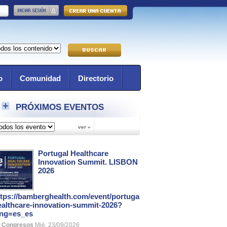
o
Comunidad
Directorio
PRÓXIMOS EVENTOS
Portugal Healthcare
Innovation Summit. LISBON
2026
ttps://bamberghealth.com/event/portugal-
ealthcare-innovation-summit-2026?
ang=es_es
Congresos
Mié, 23/09/2026