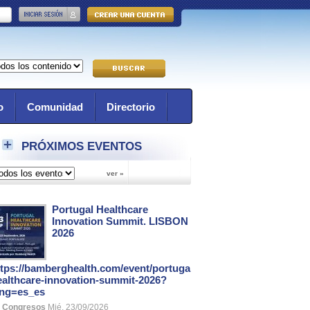
o
Comunidad
Directorio
PRÓXIMOS EVENTOS
Portugal Healthcare
Innovation Summit. LISBON
2026
ttps://bamberghealth.com/event/portugal-
ealthcare-innovation-summit-2026?
ang=es_es
Congresos
Mié, 23/09/2026