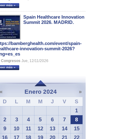
leer más »
Spain Healthcare Innovation
Summit 2026. MADRID.
ttps://bamberghealth.com/event/spain-
ealthcare-innovation-summit-2026?
ang=es_es
Congresos
Jue, 12/11/2026
leer más »
Enero 2024
«
»
D
L
M
M
J
V
S
1
2
3
4
5
6
7
8
9
10
11
12
13
14
15
16
17
18
19
20
21
22