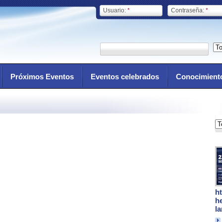
Usuario:
*
Contraseña:
*
Próximos Eventos
Eventos celebrados
Conocimient
h
h
l