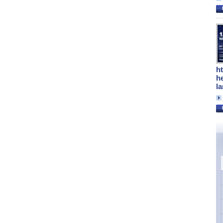
h
h
l