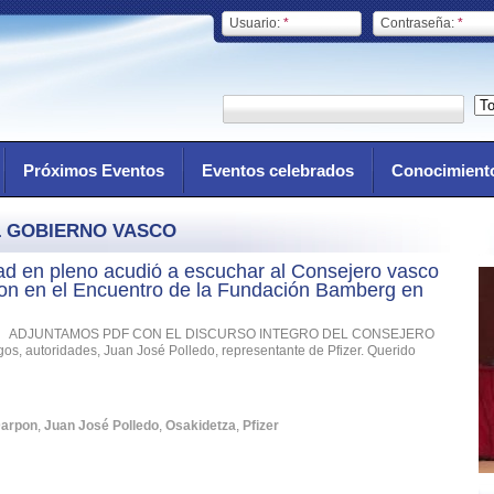
Usuario:
*
Contraseña:
*
Próximos Eventos
Eventos celebrados
Conocimient
L GOBIERNO VASCO
ad en pleno acudió a escuchar al Consejero vasco
on en el Encuentro de la Fundación Bamberg en
ADJUNTAMOS PDF CON EL DISCURSO INTEGRO DEL CONSEJERO
os, autoridades, Juan José Polledo, representante de Pfizer. Querido
Darpon
,
Juan José Polledo
,
Osakidetza
,
Pfizer