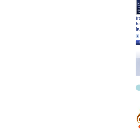
h
h
l