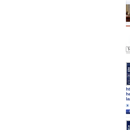
h
h
l