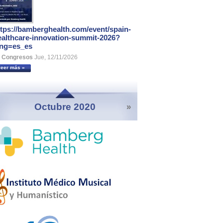
ttps://bamberghealth.com/event/spain-
ealthcare-innovation-summit-2026?
ang=es_es
Congresos
Jue, 12/11/2026
leer más »
Octubre 2020
»