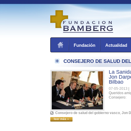
Fundación
Actualidad
CONSEJERO DE SALUD DE
La Sanid
Jon Darp
Bilbao
07-05-2013
|
Queridos amig
Consejero:
Consejero de salud del gobierno vasco
,
Jon 
leer más »