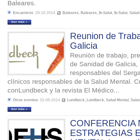
Baleares.
Encuentros
29-10-2014
Baleares
,
Baleares
,
Ib-Salut
,
Ib-Salut
,
Salud
leer más »
Reunion de Traba
Galicia
Reunión de trabajo, pre
de Sanidad de Galicia,
responsables del Serga
clínicos responsables de la Salud Mental. 
conLundbeck y la revista El Médico...
Otros eventos
02-06-2014
Lundbeck
,
Lundbeck
,
Salud Mental
,
Salu
leer más »
CONFERENCIA 
ESTRATEGIAS 