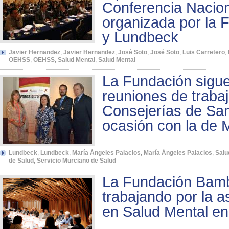
Conferencia Nacio
organizada por la
y Lundbeck
Javier Hernandez
,
Javier Hernandez
,
José Soto
,
José Soto
,
Luis Carretero
,
OEHSS
,
OEHSS
,
Salud Mental
,
Salud Mental
La Fundación sigue
reuniones de trabaj
Consejerías de San
ocasión con la de 
Lundbeck
,
Lundbeck
,
María Ángeles Palacios
,
María Ángeles Palacios
,
Salu
de Salud
,
Servicio Murciano de Salud
La Fundación Bamb
trabajando por la as
en Salud Mental en