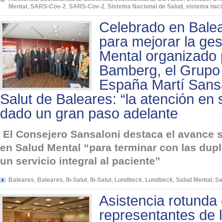
Mental
,
SARS-Cov-2
,
SARS-Cov-2
,
Sistema Nacional de Salud
,
sistema naci
Celebrado en Bale
para mejorar la ges
Mental organizado 
Bamberg, el Grupo
España Martí Sansa
Salut de Baleares: “la atención en
dado un gran paso adelante
El Consejero Sansaloni destaca el avance s
en Salud Mental “para terminar con las dup
un servicio integral al paciente”
Baleares
,
Baleares
,
Ib-Salut
,
Ib-Salut
,
Lundbeck
,
Lundbeck
,
Salud Mental
,
Sa
Asistencia rotunda
representantes de l