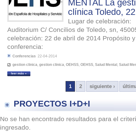
MENTAL La gestió
clínica Toledo, 2
Lugar de celebración: 
Auditorium C/ Concilios de Toledo, sn, 450
celebración: 22 de abril de 2014 Propósito y
conferencia:
Conferencias
22-04-2014
gestion clinica
,
gestion clinica
,
OEHSS
,
OEHSS
,
Salud Mental
,
Salud Men
leer más »
1
2
siguiente ›
últim
PROYECTOS I+D+I
No se han encontrado resultados para el crite
ingresado.