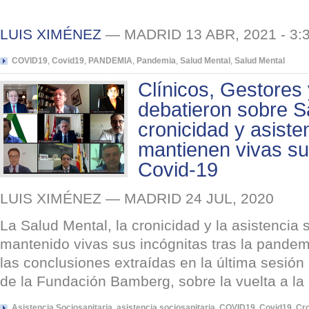
LUIS XIMÉNEZ
— MADRID 13 ABR, 2021 - 3:
COVID19
,
Covid19
,
PANDEMIA
,
Pandemia
,
Salud Mental
,
Salud Mental
Clínicos, Gestores 
debatieron sobre S
cronicidad y asiste
mantienen vivas sus
Covid-19
LUIS XIMÉNEZ — MADRID 24 JUL, 2020
La Salud Mental, la cronicidad y la asistencia 
mantenido vivas sus incógnitas tras la pandem
las conclusiones extraídas en la última sesión
de la Fundación Bamberg, sobre la vuelta a la 
Asistencia Sociosanitaria
,
asistencia sociosanitaria
,
COVID19
,
Covid19
,
Cro