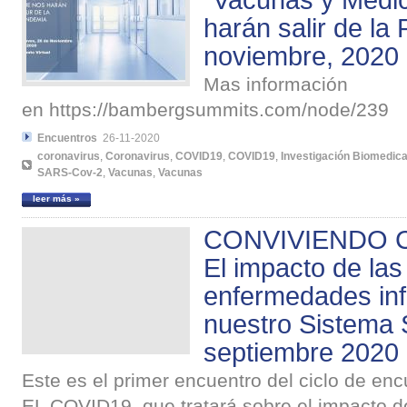
"Vacunas y Medi
harán salir de la
noviembre, 2020
Mas información
en https://bambergsummits.com/node/239
Encuentros
26-11-2020
coronavirus
,
Coronavirus
,
COVID19
,
COVID19
,
Investigación Biomedic
SARS-Cov-2
,
Vacunas
,
Vacunas
leer más »
CONVIVIENDO C
El impacto de las
enfermedades inf
nuestro Sistema S
septiembre 2020
Este es el primer encuentro del ciclo de 
EL COVID19, que tratará sobre el impacto 