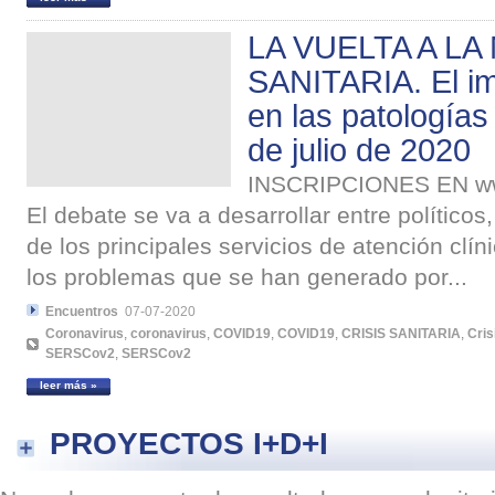
LA VUELTA A L
SANITARIA. El im
en las patologías
de julio de 2020
INSCRIPCIONES EN w
El debate se va a desarrollar entre político
de los principales servicios de atención clí
los problemas que se han generado por...
Encuentros
07-07-2020
Coronavirus
,
coronavirus
,
COVID19
,
COVID19
,
CRISIS SANITARIA
,
Cris
SERSCov2
,
SERSCov2
leer más »
PROYECTOS I+D+I