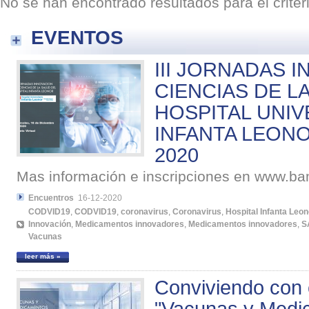
No se han encontrado resultados para el crite
EVENTOS
III JORNADAS 
CIENCIAS DE L
HOSPITAL UNIV
INFANTA LEONOR
2020
Mas información e inscripciones en www.
Encuentros
16-12-2020
CODVID19
,
CODVID19
,
coronavirus
,
Coronavirus
,
Hospital Infanta Leon
Innovación
,
Medicamentos innovadores
,
Medicamentos innovadores
,
S
Vacunas
leer más »
Conviviendo con 