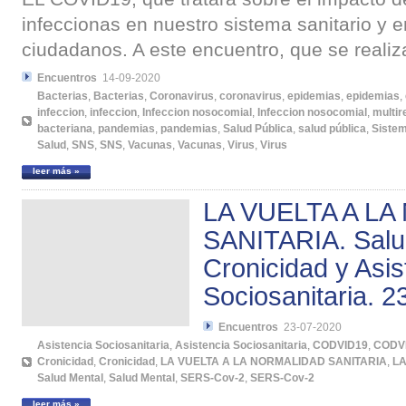
infeccionas en nuestro sistema sanitario y e
ciudadanos. A este encuentro, que se realiza
Encuentros
14-09-2020
Bacterias
,
Bacterias
,
Coronavirus
,
coronavirus
,
epidemias
,
epidemias
,
infeccion
,
infeccion
,
Infeccion nosocomial
,
Infeccion nosocomial
,
multir
bacteriana
,
pandemias
,
pandemias
,
Salud Pública
,
salud pública
,
Sistem
Salud
,
SNS
,
SNS
,
Vacunas
,
Vacunas
,
Virus
,
Virus
leer más »
LA VUELTA A L
SANITARIA. Salu
Cronicidad y Asis
Sociosanitaria. 23
Encuentros
23-07-2020
Asistencia Sociosanitaria
,
Asistencia Sociosanitaria
,
CODVID19
,
CODV
Cronicidad
,
Cronicidad
,
LA VUELTA A LA NORMALIDAD SANITARIA
,
LA
Salud Mental
,
Salud Mental
,
SERS-Cov-2
,
SERS-Cov-2
leer más »