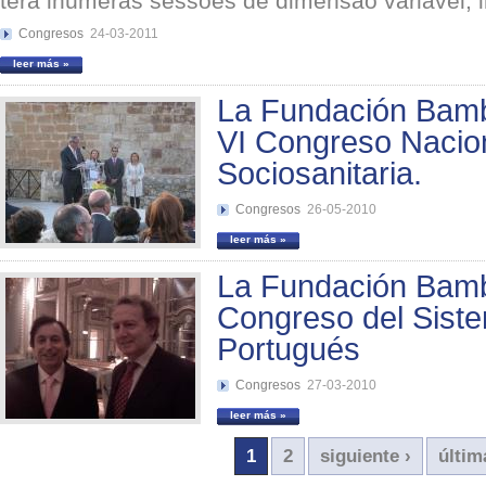
terá inúmeras sessões de dimensão variável, in
Congresos
24-03-2011
leer más »
La Fundación Bambe
VI Congreso Nacion
Sociosanitaria.
Congresos
26-05-2010
leer más »
La Fundación Bambe
Congreso del Sist
Portugués
Congresos
27-03-2010
leer más »
1
2
siguiente ›
últim