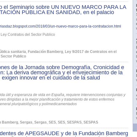
do el Seminario sobre UN NUEVO MARCO PARA LA
ACIÓN PÚBLICA EN SANIDAD, en el palacio
eariasdaz.blogspot.com/2018/03/un-nuevo-marco-para-la-contratacion.html
Ley Contratos del Sector Publico
ública sanitaria
,
Fundación Bamberg
,
Ley 9/2017 de Contratos en el
 Sector Publico
ones de la Jornada sobre Demografía, Cronicidad e
n: La deriva demográfica y el envejecimiento de la
 exigen innovar en el cuidado de la salud
vida útil y esperanza de vida en España, requiere intervenciones conjuntas y
ares dirigidas a la mejor planificación y tratamiento de estos enfermos
general pluripatológicos y polimedicamentados
n Bamberg
,
Sergas
,
Sergas
,
SES
,
SES
,
SESPAS
,
SESPAS
identes de APEGSAUDE y de la Fundación Bamberg