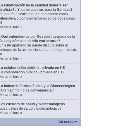
La Financiación de la sanidad deberís ser
finalista? ¿Y los impuestos para la Sanidad?
Se podría discutir este procedimiento como
alternativa o complementariedad de otros como
el...
visitar el foro »
¿Qué entendemos por Gestión Integrada de la
Salud y cómo se debría estructurar?
En este apartado se puede discutir sobre el
enfoque de la asistencia sanitaria integral, desde
la...
visitar el foro »
La colaboración público - privada en I+D
La colaboración público - privada en I+D
visitar el foro »
La Industria Farmacéutica y la Bíotecnológica
¿Un matrimonio de conveniencia?
visitar el foro »
Los clusters de salud y biotecnológicos
Los clusters de salud y biotecnológicos
visitar el foro »
Ver todos >>