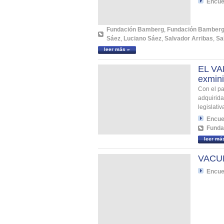
Encue
Fundación Bamberg
,
Fundación Bamber
Sáez
,
Luciano Sáez
,
Salvador Arribas
,
Sa
leer más »
EL VA
exmini
Con el p
adquirida
legislati
Encue
Funda
leer má
VACU
Encue