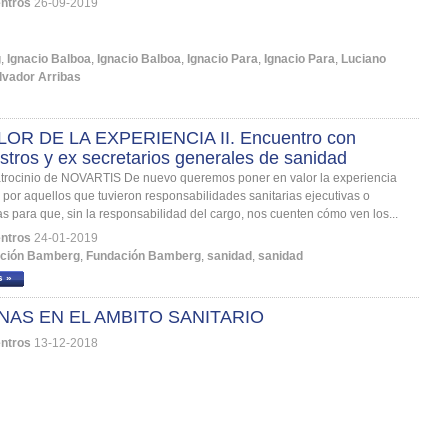
ntros
26-09-2019
g
,
Ignacio Balboa
,
Ignacio Balboa
,
Ignacio Para
,
Ignacio Para
,
Luciano
lvador Arribas
LOR DE LA EXPERIENCIA II. Encuentro con
stros y ex secretarios generales de sanidad
atrocinio de NOVARTIS De nuevo queremos poner en valor la experiencia
 por aquellos que tuvieron responsabilidades sanitarias ejecutivas o
vas para que, sin la responsabilidad del cargo, nos cuenten cómo ven los...
ntros
24-01-2019
ción Bamberg
,
Fundación Bamberg
,
sanidad
,
sanidad
s »
NAS EN EL AMBITO SANITARIO
ntros
13-12-2018