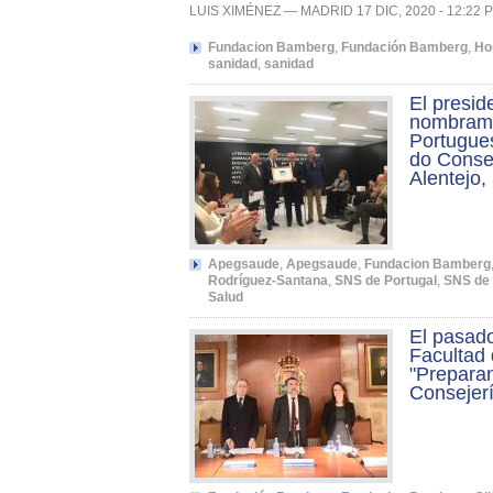
LUIS XIMÉNEZ — MADRID 17 DIC, 2020 - 12:22 
Fundacion Bamberg
,
Fundación Bamberg
,
Ho
sanidad
,
sanidad
El presid
nombrami
Portugues
do Consel
Alentejo,
Apegsaude
,
Apegsaude
,
Fundacion Bamberg
Rodríguez-Santana
,
SNS de Portugal
,
SNS de 
Salud
El pasad
Facultad 
"Prepara
Consejer