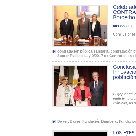
Celebra
CONTRAT
Borgetho
http://vicent
Conclusiones 
contratación pública sanitaria
,
contratación p
Sector Publico
,
Ley 9/2017 de Contratos en el
Conclusi
Innovació
población
El gap entre 
multidisciplin
crónicos, en 
Bayer
,
Bayer
,
Fundación Bamberg
,
Fundacio
Los Pres