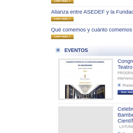
Leer más »
Alianza entre ASEDEF y la Funda
Leer más »
Qué comemos y cuánto comemos
Leer más »
EVENTOS
Congr
Teatro
PROGRAM
Interven
Premi
leer má
Celebr
Bamber
Cientí
LA FUN