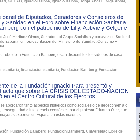
lead
,
GILEAD
,
Ignacio Balboa
,
Ignacio Balboa
,
Jorge Aboal
,
Jorge Aboal
,
e panel de Diputados, Senadores y Consejeros de
y Sanidad en el Foro sobre Financiación Sanitaria
Bamberg con el patrocinio de Lilly, Abbvie y Celgene
r José Martínez Olmos, Senador del Grupo Socialista y portavoz de Sanidad
de España, en representación del Ministerio de Sanidad, Consumo y
ial
ouTube de la Fundación Bamberg están disponibles los videoos de casa
n sanitaria
,
financiacion sanitaria
,
Fundación Bamberg
,
Fundacion
ente de la Fundación Ignacio Para presentó y
l acto que sobre LA CRISIS DEL ESTADO-NACION
ó en el Centro Cultural de los Ejércitos
se abordaron tanto aspectos históricos como sociales o de geoeconomía o
, geoseguridad e inteligencia económica por el profesor Eduardo Olier, que
 mayores expertos en España en estas materias.
ación
,
Fundación Bamberg
,
Fundacion Bamberg
,
Universidad Libre de