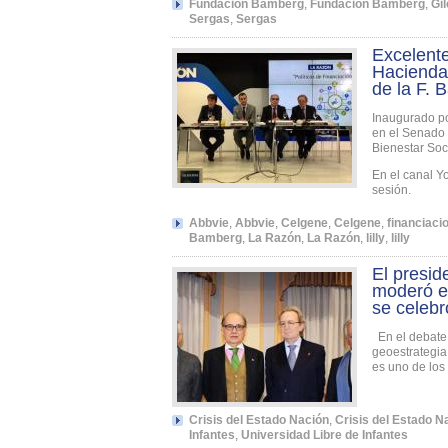
Fundación Bamberg
,
Fundacion Bamberg
,
Gi
Sergas
,
Sergas
Excelent
Hacienda 
de la F. 
Inaugurado po
en el Senado 
Bienestar Soc
En el canal Y
sesión.
Abbvie
,
Abbvie
,
Celgene
,
Celgene
,
financiacio
Bamberg
,
La Razón
,
La Razón
,
lilly
,
lilly
El presid
moderó e
se celebr
En el debate 
geoestrategia
es uno de los
Crisis del Estado Nación
,
Crisis del Estado N
Infantes
,
Universidad Libre de Infantes