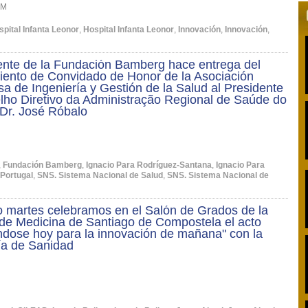
PM
spital Infanta Leonor
,
Hospital Infanta Leonor
,
Innovación
,
Innovación
,
ente de la Fundación Bamberg hace entrega del
ento de Convidado de Honor de la Asociación
a de Ingeniería y Gestión de la Salud al Presidente
ho Diretivo da Administração Regional de Saúde do
 Dr. José Róbalo
,
Fundación Bamberg
,
Ignacio Para Rodríguez-Santana
,
Ignacio Para
Portugal
,
SNS. Sistema Nacional de Salud
,
SNS. Sistema Nacional de
o martes celebramos en el Salón de Grados de la
de Medicina de Santiago de Compostela el acto
ndose hoy para la innovación de mañana" con la
ía de Sanidad