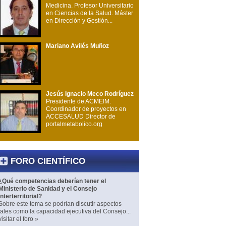
Medicina. Profesor Universitario
en Ciencias de la Salud. Máster
en Dirección y Gestión...
Mariano Avilés Muñoz
Jesús Ignacio Meco Rodríguez
Presidente de ACMEIM.
Coordinador de proyectos en
ACCESALUD Director de
portalmetabolico.org
FORO CIENTÍFICO
¿Qué competencias deberían tener el
Ministerio de Sanidad y el Consejo
Interterritorial?
Sobre este tema se podrían discutir aspectos
tales como la capacidad ejecutiva del Consejo...
visitar el foro »