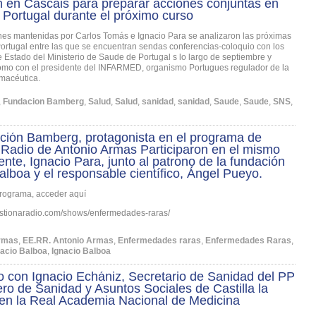
 en Cascais para preparar acciones conjuntas en
Portugal durante el próximo curso
nes mantenidas por Carlos Tomás e Ignacio Para se analizaron las próximas
ortugal entre las que se encuentran sendas conferencias-coloquio con los
e Estado del Ministerio de Saude de Portugal s lo largo de septiembre y
omo con el presidente del INFARMED, organismo Portugues regulador de la
rmacéutica.
,
Fundacion Bamberg
,
Salud
,
Salud
,
sanidad
,
sanidad
,
Saude
,
Saude
,
SNS
,
ción Bamberg, protagonista en el programa de
 Radio de Antonio Armas Participaron en el mismo
ente, Ignacio Para, junto al patrono de la fundación
alboa y el responsable científico, Ángel Pueyo.
programa, acceder aquí
estionaradio.com/shows/enfermedades-raras/
Armas
,
EE.RR. Antonio Armas
,
Enfermedades raras
,
Enfermedades Raras
,
nacio Balboa
,
Ignacio Balboa
 con Ignacio Echániz, Secretario de Sanidad del PP
ro de Sanidad y Asuntos Sociales de Castilla la
en la Real Academia Nacional de Medicina