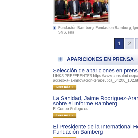
Fundación Bamberg
,
Fundacion Bamberg
,
Ig
SNS
,
sns
1
2
APARICIONES EN PRENSA
Selección de apariciones en prens
LINKS PREFERENTES https://www.consalud.es/pacie
acceso-a-la-innovacion-terapeutica_64206_102.html
Leer más »
La Sanidad, Jaime Rodríguez-Aran
sobre el Informe Bamberg
El Correo Gallego.es
Leer más »
El Presidente de la International H
Fundación Bamberg