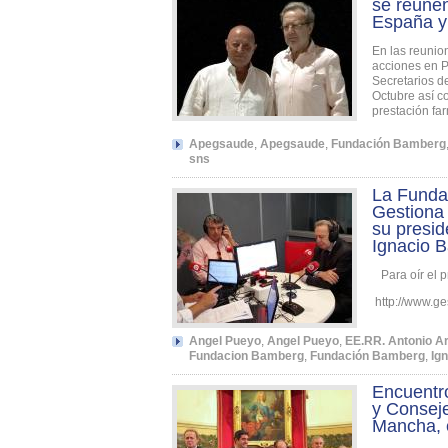
se reúnen
España y 
En las reunio
acciones en P
Secretarios d
Octubre así c
prestación fa
Apegsaude
,
Apegsaude
,
Fundación Bamberg
sns
La Funda
Gestiona
su presid
Ignacio B
Para oír el 
http://www.g
Angel Pueyo
,
Angel Pueyo
,
EE.RR. Antonio 
Fundacion Bamberg
,
Fundación Bamberg
,
Ig
Encuentro
y Conseje
Mancha, 