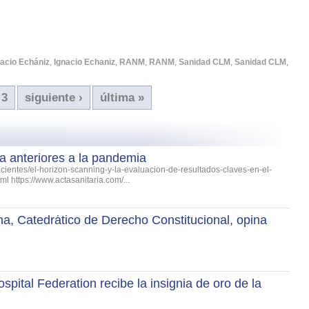
nacio Echániz
,
Ignacio Echaniz
,
RANM
,
RANM
,
Sanidad CLM
,
Sanidad CLM
,
3
siguiente ›
última »
a anteriores a la pandemia
ntes/el-horizon-scanning-y-la-evaluacion-de-resultados-claves-en-el-
 https://www.actasanitaria.com/...
a, Catedrático de Derecho Constitucional, opina
ospital Federation recibe la insignia de oro de la