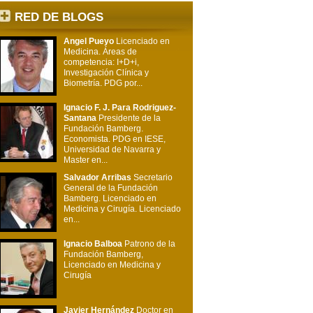
RED DE BLOGS
Angel Pueyo
Licenciado en
Medicina. Áreas de
competencia: I+D+i,
Investigación Clínica y
Biometría. PDG por...
Ignacio F. J. Para Rodriguez-
Santana
Presidente de la
Fundación Bamberg.
Economista. PDG en IESE,
Universidad de Navarra y
Master en...
Salvador Arribas
Secretario
General de la Fundación
Bamberg. Licenciado en
Medicina y Cirugía. Licenciado
en...
Ignacio Balboa
Patrono de la
Fundación Bamberg,
Licenciado en Medicina y
Cirugía
Javier Hernández
Doctor en