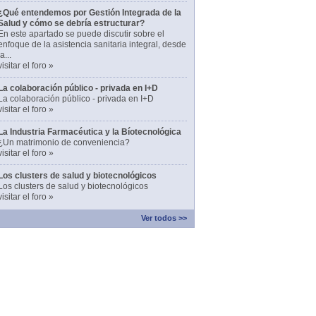
¿Qué entendemos por Gestión Integrada de la
Salud y cómo se debría estructurar?
En este apartado se puede discutir sobre el
enfoque de la asistencia sanitaria integral, desde
la...
visitar el foro »
La colaboración público - privada en I+D
La colaboración público - privada en I+D
visitar el foro »
La Industria Farmacéutica y la Bíotecnológica
¿Un matrimonio de conveniencia?
visitar el foro »
Los clusters de salud y biotecnológicos
Los clusters de salud y biotecnológicos
visitar el foro »
Ver todos >>