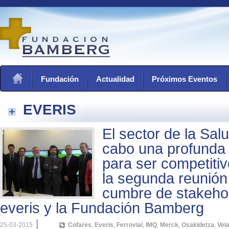
Fundación
Actualidad
Próximos Eventos
EVERIS
El sector de la Sal
cabo una profunda
para ser competiti
la segunda reunión 
cumbre de stakehol
everis y la Fundación Bamberg
|
25-03-2015
Cofares
,
Everis
,
Ferrovial
,
IMQ
,
Merck
,
Osakidetza
,
Vela