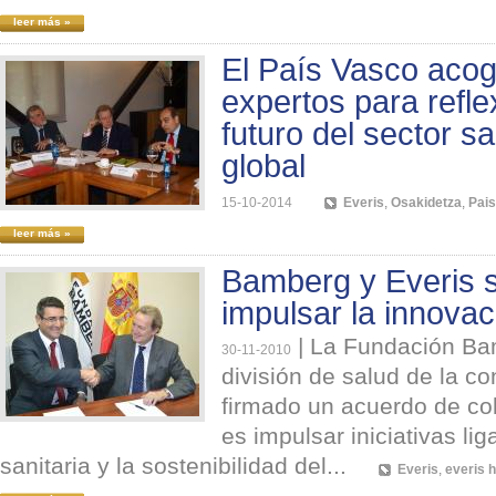
leer más »
El País Vasco aco
expertos para refle
futuro del sector sa
global
15-10-2014
Everis
,
Osakidetza
,
Pai
leer más »
Bamberg y Everis s
impulsar la innovac
|
La Fundación Bam
30-11-2010
división de salud de la co
firmado un acuerdo de co
es impulsar iniciativas li
sanitaria y la sostenibilidad del...
Everis
,
everis h