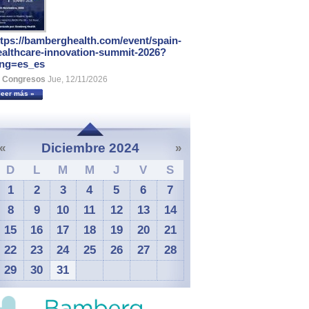
ttps://bamberghealth.com/event/spain-
ealthcare-innovation-summit-2026?
ang=es_es
Congresos
Jue, 12/11/2026
leer más »
Diciembre 2024
«
»
D
L
M
M
J
V
S
1
2
3
4
5
6
7
8
9
10
11
12
13
14
15
16
17
18
19
20
21
22
23
24
25
26
27
28
29
30
31