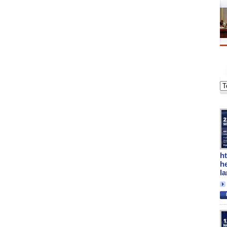
h
h
l