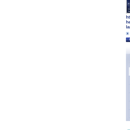
h
h
l