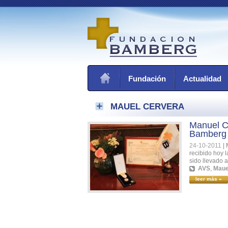
Fundación
Actualidad
MAUEL CERVERA
Manuel Ce
Bamberg
24-10-2011
|
recibido hoy 
sido llevado 
AVS
,
Maue
leer más »