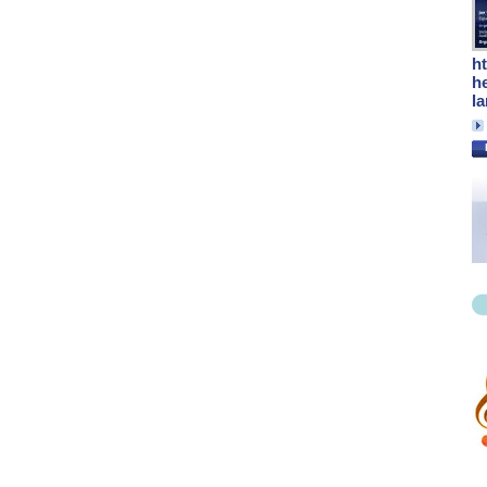
h
h
l