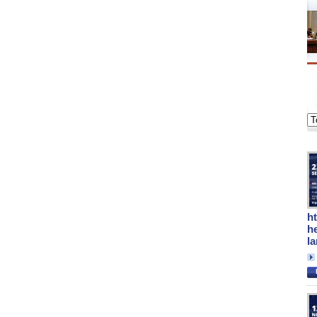
h
h
l