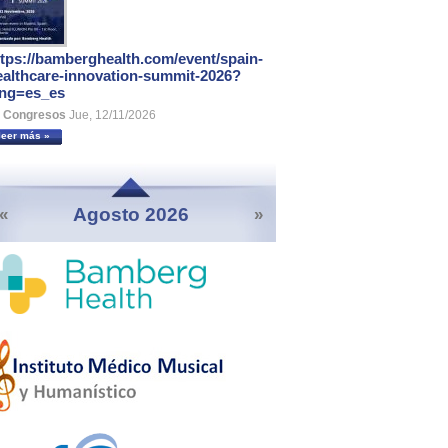
ttps://bamberghealth.com/event/spain-
ealthcare-innovation-summit-2026?
ang=es_es
Congresos
Jue, 12/11/2026
leer más »
Agosto 2026
«
»