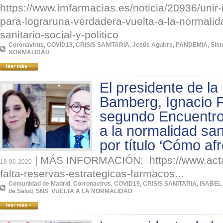
https://www.imfarmacias.es/noticia/20936/unir
para-lograruna-verdadera-vuelta-a-la-normalid
sanitario-social-y-politico
Coronavirus
,
COVID19
,
CRISIS SANITARIA
,
Jesús Aguirre
,
PANDEMIA
,
Sist
NORMALIDAD
leer más »
El presidente de l
Bamberg, Ignacio P
segundo Encuentro d
a la normalidad sani
por título ‘Cómo afr
|
MÁS INFORMACIÓN: https://www.acta
18-06-2020
falta-reservas-estrategicas-farmacos...
Comunidad de Madrid
,
Corronavirus
,
COVID19
,
CRISIS SANITARIA
,
ISABEL
de Salud
,
SNS
,
VUELTA A LA NORMALIDAD
leer más »