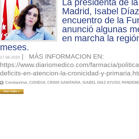
La presidenta de l
Madrid, Isabel Díaz
encuentro de la F
anunció algunas m
en marcha la regió
meses.
|
MÁS INFORMACION EN:
17-06-2020
https://www.diariomedico.com/farmacia/politica/
deficits-en-atencion-la-cronicidad-y-primaria.h
Coronavirus
,
COVID19
,
CRISIS SANITARIA
,
ISABEL DIAZ AYUSO
,
PANDEMI
leer más »