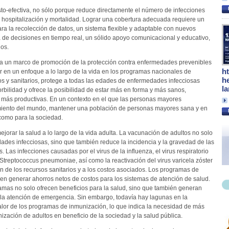
to-efectiva, no sólo porque reduce directamente el número de infecciones
 hospitalización y mortalidad. Lograr una cobertura adecuada requiere un
ara la recolección de datos, un sistema flexible y adaptable con nuevos
 de decisiones en tiempo real, un sólido apoyo comunicacional y educativo,
nos.
nta un marco de promoción de la protección contra enfermedades prevenibles
h
tir en un enfoque a lo largo de la vida en los programas nacionales de
h
s y sanitarios, protege a todas las edades de enfermedades infecciosas
l
bilidad y ofrece la posibilidad de estar más en forma y más sanos,
y más productivas. En un contexto en el que las personas mayores
imiento del mundo, mantener una población de personas mayores sana y en
 como para la sociedad.
jorar la salud a lo largo de la vida adulta. La vacunación de adultos no solo
ades infecciosas, sino que también reduce la incidencia y la gravedad de las
Las infecciones causadas por el virus de la influenza, el virus respiratorio
 y Streptococcus pneumoniae, así como la reactivación del virus varicela zóster
ión de los recursos sanitarios y a los costos asociados. Los programas de
n generar ahorros netos de costos para los sistemas de atención de salud.
amas no solo ofrecen beneficios para la salud, sino que también generan
 y la atención de emergencia. Sin embargo, todavía hay lagunas en la
alor de los programas de inmunización, lo que indica la necesidad de más
zación de adultos en beneficio de la sociedad y la salud pública.