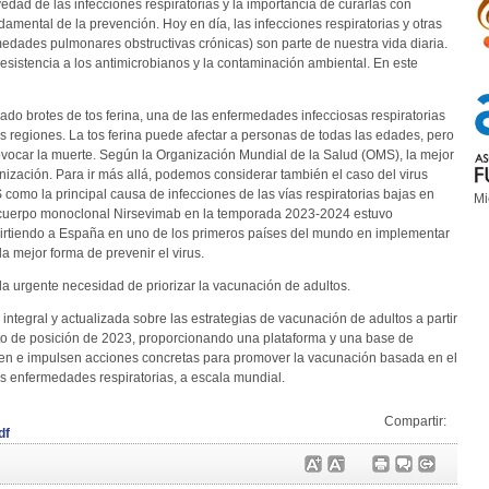
ad de las infecciones respiratorias y la importancia de curarlas con
amental de la prevención. Hoy en día, las infecciones respiratorias y otras
dades pulmonares obstructivas crónicas) son parte de nuestra vida diaria.
resistencia a los antimicrobianos y la contaminación ambiental. En este
ado brotes de tos ferina, una de las enfermedades infecciosas respiratorias
regiones. La tos ferina puede afectar a personas de todas las edades, pero
vocar la muerte. Según la Organización Mundial de la Salud (OMS), la mejor
unización. Para ir más allá, podemos considerar también el caso del virus
 como la principal causa de infecciones de las vías respiratorias bajas en
Mi
ticuerpo monoclonal Nirsevimab en la temporada 2023-2024 estuvo
nvirtiendo a España en uno de los primeros países del mundo en implementar
a mejor forma de prevenir el virus.
la urgente necesidad de priorizar la vacunación de adultos.
 integral y actualizada sobre las estrategias de vacunación de adultos a partir
o de posición de 2023, proporcionando una plataforma y una base de
oren e impulsen acciones concretas para promover la vacunación basada en el
las enfermedades respiratorias, a escala mundial.
Compartir:
df