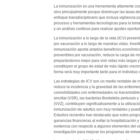
La inmunización es una herramienta altamente cos
sino principalmente porque disminuye las tasas de
enfoque transdisciplinario que incluya vigilancia p
procesos y herramientas tecnológicas para la toma
y un análisis continuo para realizar ajustes oportu
La inmunización a lo largo de la vida (ICV) prese
por vacunación a lo largo de nuestras vidas. Inver
inmunización aporta amplios beneficios económico
prevenibles por vacunación, reduce la carga de mor
preparándonos mejor para vivir vidas más largas 
constituyen el grupo de edad de más rápido crec
forma será muy importante tanto para el individuo
Las estrategias de ICV son un medio rentable de me
reduce la incidencia y la gravedad de las enfermed
comorbilidades con enfermedades no transmisibles. 
sincitial (VSR), las bacterias Bordetella pertussis
(VVZ), contribuyen significativamente a la utilizac
inmunización de adultos son muy rentables y puede
Estudios recientes han destacado que estos progr
ganancias financieras al evitar la hospitalización
evidencia con respecto a algunos elementos del v
investigación para mejorar los programas de inmuni