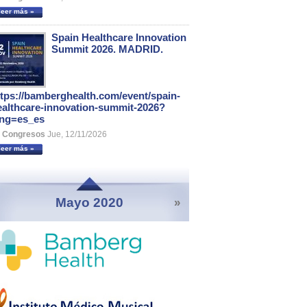
leer más »
Spain Healthcare Innovation
Summit 2026. MADRID.
ttps://bamberghealth.com/event/spain-
ealthcare-innovation-summit-2026?
ang=es_es
Congresos
Jue, 12/11/2026
leer más »
Mayo 2020
»