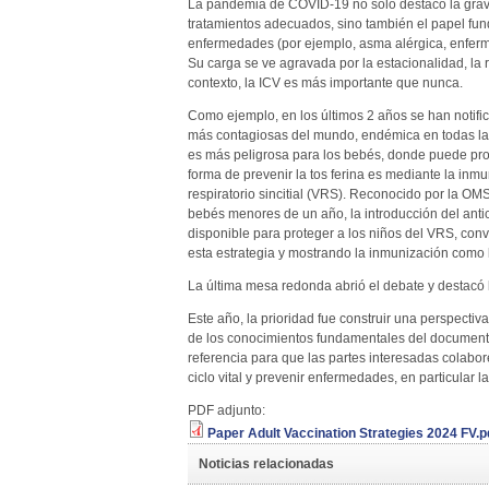
La pandemia de COVID-19 no solo destacó la graved
tratamientos adecuados, sino también el papel fund
enfermedades (por ejemplo, asma alérgica, enferme
Su carga se ve agravada por la estacionalidad, la 
contexto, la ICV es más importante que nunca.
Como ejemplo, en los últimos 2 años se han notific
más contagiosas del mundo, endémica en todas las 
es más peligrosa para los bebés, donde puede pro
forma de prevenir la tos ferina es mediante la inm
respiratorio sincitial (VRS). Reconocido por la OMS
bebés menores de un año, la introducción del an
disponible para proteger a los niños del VRS, co
esta estrategia y mostrando la inmunización como l
La última mesa redonda abrió el debate y destacó 
Este año, la prioridad fue construir una perspectiva
de los conocimientos fundamentales del document
referencia para que las partes interesadas colab
ciclo vital y prevenir enfermedades, en particular 
PDF adjunto:
Paper Adult Vaccination Strategies 2024 FV.p
Noticias relacionadas