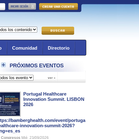
o
Comunidad
Directorio
PRÓXIMOS EVENTOS
Portugal Healthcare
Innovation Summit. LISBON
2026
ttps://bamberghealth.com/event/portugal-
ealthcare-innovation-summit-2026?
ang=es_es
Congresos
Mié, 23/09/2026