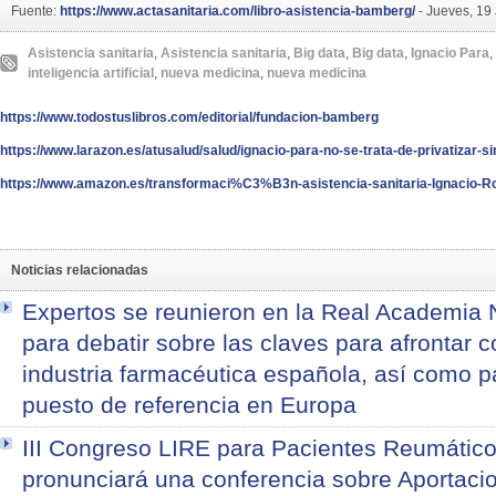
Fuente:
https://www.actasanitaria.com/libro-asistencia-bamberg/
-
Jueves, 19 
Asistencia sanitaria
,
Asistencia sanitaria
,
Big data
,
Big data
,
Ignacio Para
,
inteligencia artificial
,
nueva medicina
,
nueva medicina
https://www.todostuslibros.com/editorial/fundacion-bamberg
https://www.larazon.es/atusalud/salud/ignacio-para-no-se-trata-de-privatizar-
https://www.amazon.es/transformaci%C3%B3n-asistencia-sanitaria-Ignaci
Noticias relacionadas
Expertos se reunieron en la Real Academia 
para debatir sobre las claves para afrontar co
industria farmacéutica española, así como 
puesto de referencia en Europa
III Congreso LIRE para Pacientes Reumático
pronunciará una conferencia sobre Aportacio