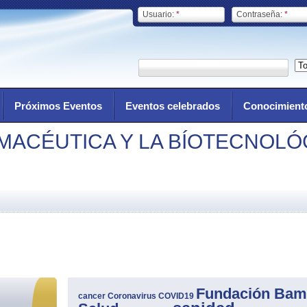
Usuario:
*
Contraseña:
*
Próximos Eventos
Eventos celebrados
Conocimient
RMACÉUTICA Y LA BÍOTECNOLÓ
Fundación Bam
cancer
Coronavirus
COVID19