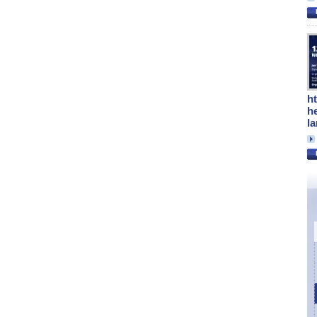
h
h
l