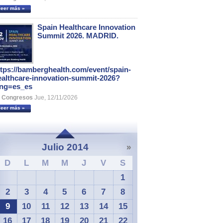
leer más »
Spain Healthcare Innovation
Summit 2026. MADRID.
ttps://bamberghealth.com/event/spain-
ealthcare-innovation-summit-2026?
ang=es_es
Congresos
Jue, 12/11/2026
leer más »
Julio 2014
»
D
L
M
M
J
V
S
1
2
3
4
5
6
7
8
9
10
11
12
13
14
15
16
17
18
19
20
21
22