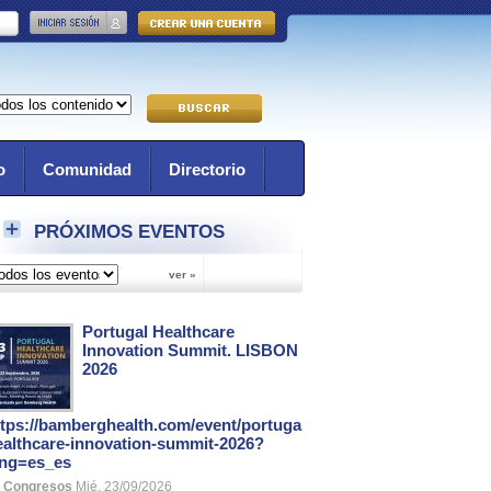
o
Comunidad
Directorio
PRÓXIMOS EVENTOS
Portugal Healthcare
Innovation Summit. LISBON
2026
ttps://bamberghealth.com/event/portugal-
ealthcare-innovation-summit-2026?
ang=es_es
Congresos
Mié, 23/09/2026