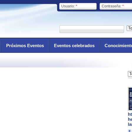
Usuario:
*
Contraseña:
*
Próximos Eventos
Eventos celebrados
Conocimient
h
h
l