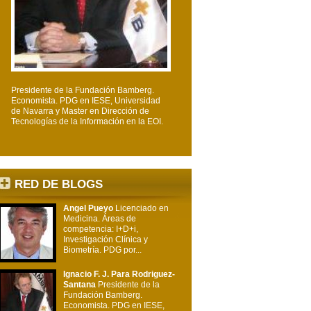
Presidente de la Fundación Bamberg.
Economista. PDG en IESE, Universidad
de Navarra y Master en Dirección de
Tecnologías de la Información en la EOI.
RED DE BLOGS
Angel Pueyo
Licenciado en
Medicina. Áreas de
competencia: I+D+i,
Investigación Clínica y
Biometría. PDG por...
Ignacio F. J. Para Rodriguez-
Santana
Presidente de la
Fundación Bamberg.
Economista. PDG en IESE,