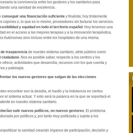
ecesaria la connivencia entre los gestores y los sanitarios para
 dando una sanidad de excelencia.
de
conseguir una financiación suficiente
y finalista; hoy tristemente
s cajones o, lo que es lo mismo, proveedores sin facturar los servicios.
cesibilidad y equidad en todo el territorio español
. Hoy tenemos una
ad en el acceso a las mejores terapias y a la innovación terapéutica,
s Autónomas sino incluso entre los hospitales de una misma
a de trasparencia
de nuestro sistema sanitario, atnto público como
l ciudadano
. Nos es posible saber, respecto a los centros y los
ue ofrece, actividades que desarrolla, recursos con los que cuenta y
ea y patología.
rentar los nuevos gestores que salgan de las elecciones
n encontrar son la desidia, el hastío y la indolencia en ciertos
or el sistema actual. Y esto será la palanca en la que se soportará el
latente en nuestro sistema sanitario.
berían salir nuevos políticos, no nuevos gestores
. El problema
ionada por políticos y, por tanto muy politizada y sujeta a los
espolitizar la sanidad creando órganos de participación, decisión y