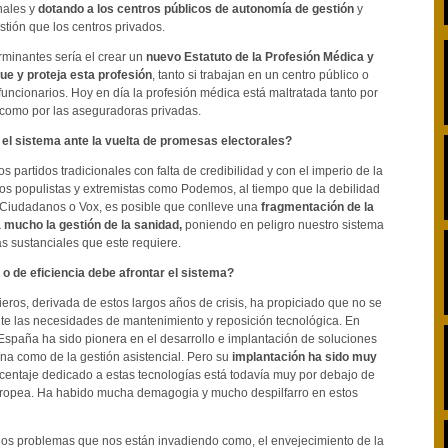
nales y
dotando a los centros públicos de autonomía de gestión
y
tión que los centros privados.
minantes sería el crear un
nuevo Estatuto de la Profesión Médica y
que y proteja esta profesión
, tanto si trabajan en un centro público o
funcionarios. Hoy en día la profesión médica está maltratada tanto por
 como por las aseguradoras privadas.
 el sistema ante la vuelta de promesas electorales?
os partidos tradicionales con falta de credibilidad y con el imperio de la
os populistas y extremistas como Podemos, al tiempo que la debilidad
Ciudadanos o Vox, es posible que conlleve una
fragmentación de la
á mucho la gestión de la sanidad,
poniendo en peligro nuestro sistema
as sustanciales que este requiere.
o de eficiencia debe afrontar el sistema?
eros, derivada de estos largos años de crisis, ha propiciado que no se
 las necesidades de mantenimiento y reposición tecnológica. En
 España ha sido pionera en el desarrollo e implantación de soluciones
na como de la gestión asistencial. Pero su
implantación ha sido muy
rcentaje dedicado a estas tecnologías está todavía muy por debajo de
uropea. Ha habido mucha demagogia y mucho despilfarro en estos
los problemas que nos están invadiendo como, el envejecimiento de la