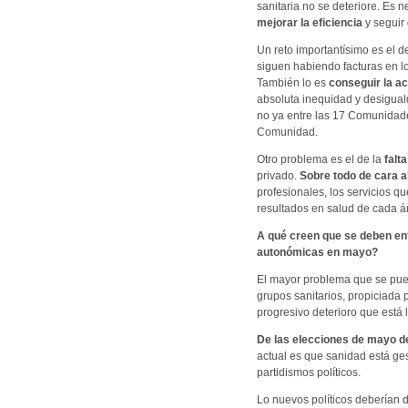
sanitaria no se deteriore. Es n
mejorar la eficiencia
y seguir
Un reto importantísimo es el 
siguen habiendo facturas en lo
También lo es
conseguir la ac
absoluta inequidad y desiguald
no ya entre las 17 Comunidade
Comunidad.
Otro problema es el de la
falt
privado.
Sobre todo de cara a
profesionales, los servicios q
resultados en salud de cada ár
A qué creen que se deben enf
autonómicas en mayo?
El mayor problema que se puede
grupos sanitarios, propiciada p
progresivo deterioro que está 
De las elecciones de mayo de
actual es que sanidad está gest
partidismos políticos.
Lo nuevos políticos deberían d