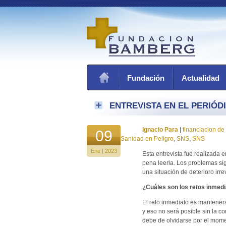
Fundación
Actualidad
ENTREVISTA EN EL PERIÓD
Ignacio Para
|
financiacion de
09
Sanidad en Peligro
,
SNS
,
SNS
Ene | 2023
Esta entrevista fué realizada 
pena leerla. Los problemas s
una situación de deterioro irre
¿Cuáles son los retos inmed
El reto inmediato es mantenerse
y eso no será posible sin la co
debe de olvidarse por el mome