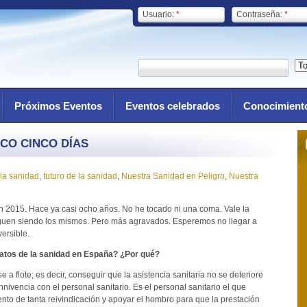
Usuario:
*
Contraseña:
*
Próximos Eventos
Eventos celebrados
Conocimient
ICO CINCO DÍAS
 la sanidad
,
futuro de la sanidad
,
Nuestra Sanidad en Peligro
,
Nuestra
en 2015. Hace ya casi ocho años. No he tocado ni una coma. Vale la
iguen siendo los mismos. Pero más agravados. Esperemos no llegar a
versible.
iatos de la sanidad en España? ¿Por qué?
 a flote; es decir, conseguir que la asistencia sanitaria no se deteriore
nnivencia con el personal sanitario. Es el personal sanitario el que
nto de tanta reivindicación y apoyar el hombro para que la prestación