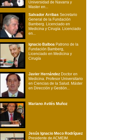
Universidad de Navarra y
Master en...
Salvador Arribas
Secretario
General de la Fundación
Bamberg. Licenciado en
Medicina y Cirugía. Licenciado
en...
Ignacio Balboa
Patrono de la
Fundación Bamberg,
Licenciado en Medicina y
Cirugía
Javier Hernández
Doctor en
Medicina. Profesor Universitario
en Ciencias de la Salud. Máster
en Dirección y Gestión...
Mariano Avilés Muñoz
Jesús Ignacio Meco Rodríguez
Presidente de ACMEIM.