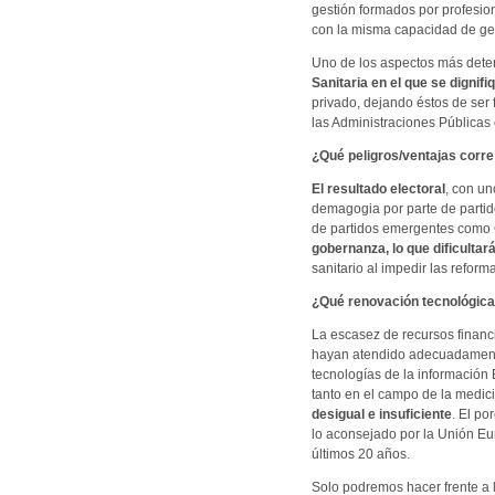
gestión formados por profesio
con la misma capacidad de ges
Uno de los aspectos más deter
Sanitaria en el que se dignifi
privado, dejando éstos de ser 
las Administraciones Públicas
¿Qué peligros/ventajas corre
El resultado electoral
, con un
demagogia por parte de partid
de partidos emergentes como 
gobernanza, lo que dificultar
sanitario al impedir las reform
¿Qué renovación tecnológica 
La escasez de recursos financi
hayan atendido adecuadamente
tecnologías de la información
tanto en el campo de la medici
desigual e insuficiente
. El po
lo aconsejado por la Unión E
últimos 20 años.
Solo podremos hacer frente a 