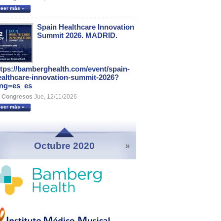
leer más »
Spain Healthcare Innovation
Summit 2026. MADRID.
ttps://bamberghealth.com/event/spain-
ealthcare-innovation-summit-2026?
ang=es_es
Congresos
Jue, 12/11/2026
leer más »
Octubre 2020
»