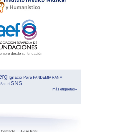
embro desde su fundación
erg
Ignacio Para
PANDEMIA
RANM
SNS
 Salud
más etiquetas»
Contacto
Aviso legal