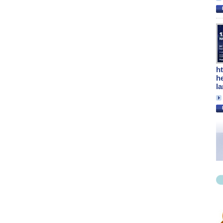
h
h
l