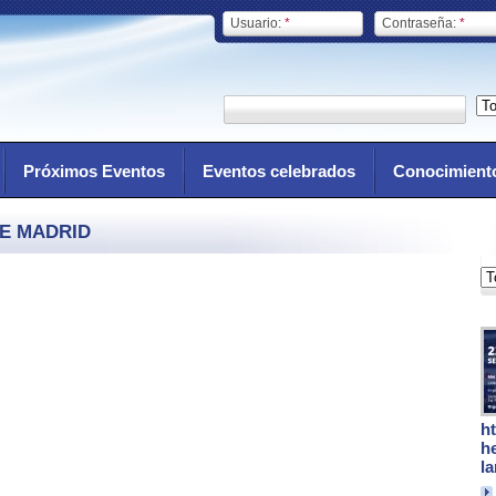
Usuario:
*
Contraseña:
*
Próximos Eventos
Eventos celebrados
Conocimient
E MADRID
h
h
l