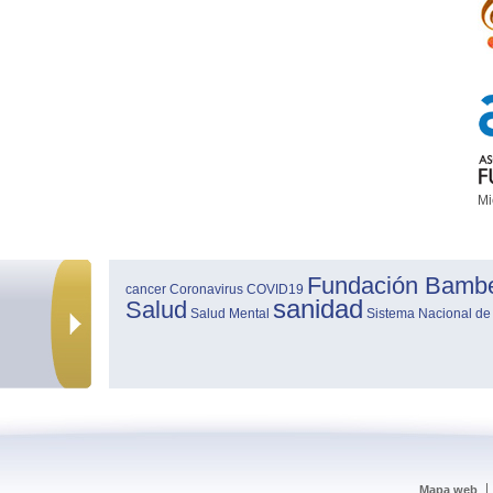
Mi
Fundación Bamb
cancer
Coronavirus
COVID19
sanidad
Salud
Salud Mental
Sistema Nacional de
Mapa web