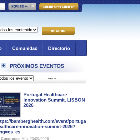
o
Comunidad
Directorio
PRÓXIMOS EVENTOS
Portugal Healthcare
Innovation Summit. LISBON
2026
ttps://bamberghealth.com/event/portugal-
ealthcare-innovation-summit-2026?
ang=es_es
Congresos
Mié, 23/09/2026