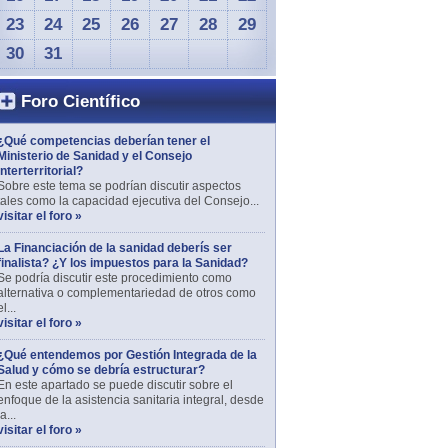
23
24
25
26
27
28
29
30
31
Foro Científico
¿Qué competencias deberían tener el
Ministerio de Sanidad y el Consejo
Interterritorial?
Sobre este tema se podrían discutir aspectos
tales como la capacidad ejecutiva del Consejo...
visitar el foro »
La Financiación de la sanidad deberís ser
finalista? ¿Y los impuestos para la Sanidad?
Se podría discutir este procedimiento como
alternativa o complementariedad de otros como
el...
visitar el foro »
¿Qué entendemos por Gestión Integrada de la
Salud y cómo se debría estructurar?
En este apartado se puede discutir sobre el
enfoque de la asistencia sanitaria integral, desde
la...
visitar el foro »