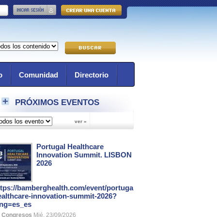
o
Comunidad
Directorio
PRÓXIMOS EVENTOS
Portugal Healthcare
Innovation Summit. LISBON
2026
ttps://bamberghealth.com/event/portugal-
ealthcare-innovation-summit-2026?
ang=es_es
Congresos
Mié, 23/09/2026