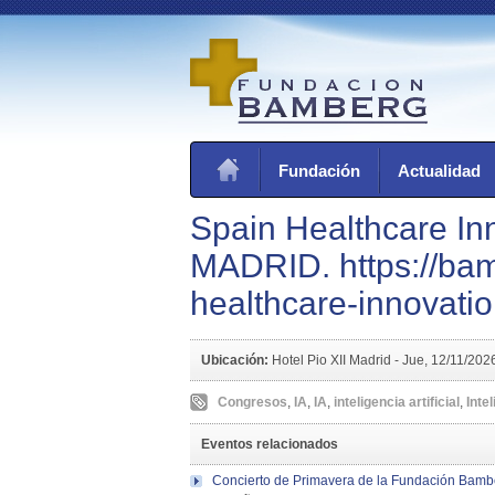
Fundación
Actualidad
Spain Healthcare In
MADRID. https://bam
healthcare-innovat
Ubicación:
Hotel Pio XII Madrid -
Jue, 12/11/202
Congresos
,
IA
,
IA
,
inteligencia artificial
,
Intel
Eventos relacionados
Concierto de Primavera de la Fundación Bamb