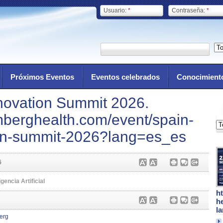
Usuario:
*
Contraseña:
*
Próximos Eventos
Eventos celebrados
Conocimient
novation Summit 2026.
berghealth.com/event/spain-
ion-summit-2026?lang=es_es
6
igencia Artificial
h
h
l
erg