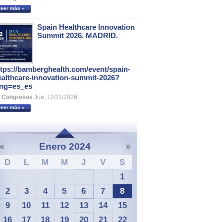
leer más »
Spain Healthcare Innovation
Summit 2026. MADRID.
ttps://bamberghealth.com/event/spain-
ealthcare-innovation-summit-2026?
ang=es_es
Congresos
Jue, 12/11/2026
leer más »
Enero 2024
«
»
D
L
M
M
J
V
S
1
2
3
4
5
6
7
8
9
10
11
12
13
14
15
16
17
18
19
20
21
22