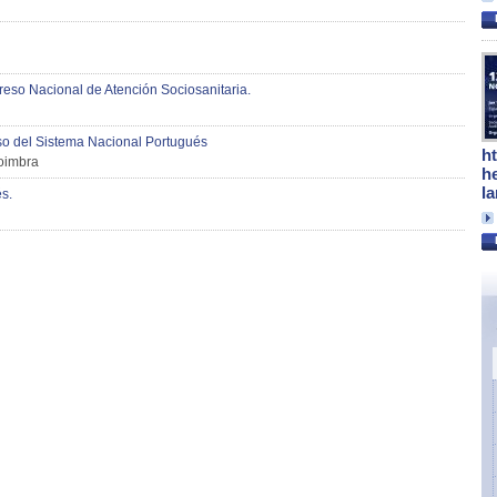
eso Nacional de Atención Sociosanitaria.
so del Sistema Nacional Portugués
h
Coimbra
h
l
s.