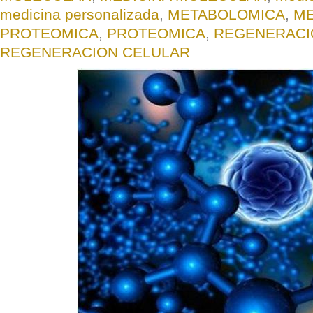
medicina personalizada
,
METABOLOMICA
,
ME
PROTEOMICA
,
PROTEOMICA
,
REGENERACI
REGENERACION CELULAR