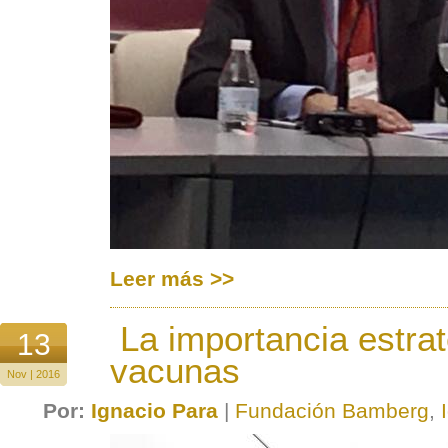
Leer más >>
La importancia estrat
13
vacunas
Nov | 2016
Por:
Ignacio Para
|
Fundación Bamberg
,