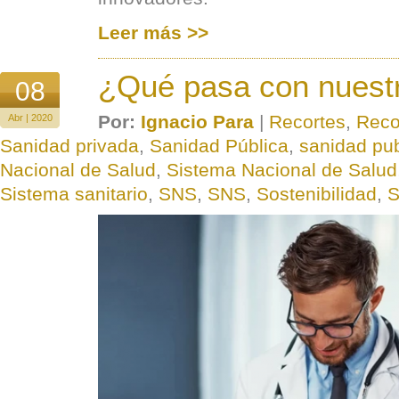
Leer más >>
¿Qué pasa con nuest
08
Por:
Ignacio Para
|
Recortes
,
Reco
Abr | 2020
Sanidad privada
,
Sanidad Pública
,
sanidad pub
Nacional de Salud
,
Sistema Nacional de Salud
Sistema sanitario
,
SNS
,
SNS
,
Sostenibilidad
,
S