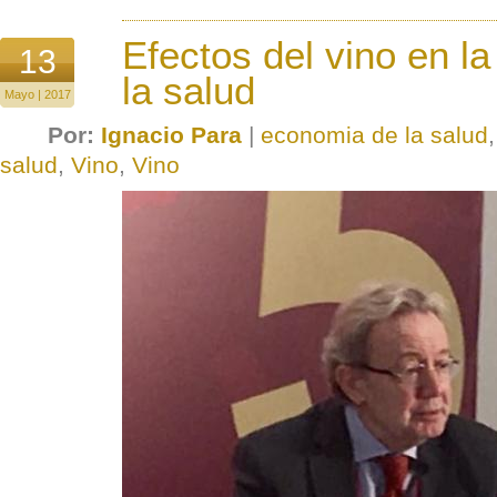
Efectos del vino en l
13
la salud
Mayo | 2017
Por:
Ignacio Para
|
economia de la salud
salud
,
Vino
,
Vino