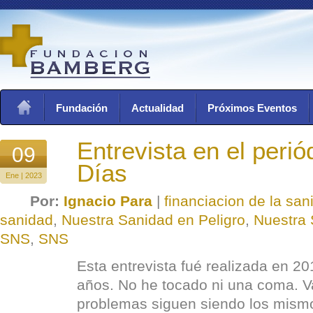
Fundación
Actualidad
Próximos Eventos
Entrevista en el perió
09
Días
Ene | 2023
Por:
Ignacio Para
|
financiacion de la san
sanidad
,
Nuestra Sanidad en Peligro
,
Nuestra 
SNS
,
SNS
Esta entrevista fué realizada en 2
años. No he tocado ni una coma. Va
problemas siguen siendo los mism