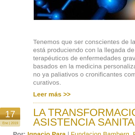
Tenemos que ser conscientes de la
está produciendo con la llegada d
terapéuticos de enfermedades grav
basados en la medicina personaliz
no ya paliativos o cronificantes co
curativos.
Leer más >>
LA TRANSFORMACI
17
ASISTENCIA SANITA
Ene | 2019
Por:
Ignacio Para
|
Fundacion Bamberg
,