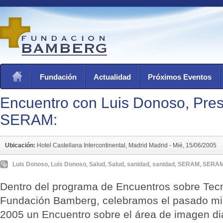
Fundación
Actualidad
Próximos Eventos
Encuentro con Luis Donoso, Pres
SERAM:
Ubicación:
Hotel Castellana Intercontinental, Madrid Madrid -
Mié, 15/06/2005
Luis Donoso
,
Luis Donoso
,
Salud
,
Salud
,
sanidad
,
sanidad
,
SERAM
,
SERA
Dentro del programa de Encuentros sobre Tecn
Fundación Bamberg, celebramos el pasado mié
2005 un Encuentro sobre el área de imagen dia