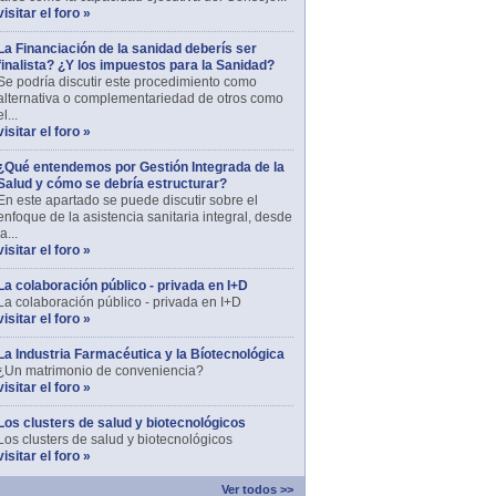
visitar el foro »
La Financiación de la sanidad deberís ser
finalista? ¿Y los impuestos para la Sanidad?
Se podría discutir este procedimiento como
alternativa o complementariedad de otros como
el...
visitar el foro »
¿Qué entendemos por Gestión Integrada de la
Salud y cómo se debría estructurar?
En este apartado se puede discutir sobre el
enfoque de la asistencia sanitaria integral, desde
la...
visitar el foro »
La colaboración público - privada en I+D
La colaboración público - privada en I+D
visitar el foro »
La Industria Farmacéutica y la Bíotecnológica
¿Un matrimonio de conveniencia?
visitar el foro »
Los clusters de salud y biotecnológicos
Los clusters de salud y biotecnológicos
visitar el foro »
Ver todos >>