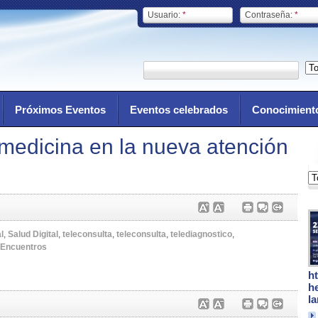
Usuario:
*
Contraseña:
*
Próximos Eventos
Eventos celebrados
Conocimient
emedicina en la nueva atención
l
,
Salud Digital
,
teleconsulta
,
teleconsulta
,
telediagnostico
,
Encuentros
h
h
l