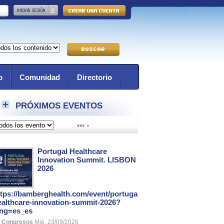
o
Comunidad
Directorio
PRÓXIMOS EVENTOS
Portugal Healthcare
Innovation Summit. LISBON
2026
ttps://bamberghealth.com/event/portugal-
ealthcare-innovation-summit-2026?
ang=es_es
Congresos
Mié, 23/09/2026