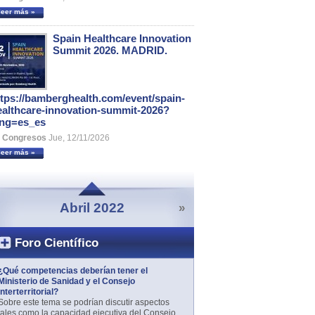
leer más »
Spain Healthcare Innovation
Summit 2026. MADRID.
ttps://bamberghealth.com/event/spain-
ealthcare-innovation-summit-2026?
ang=es_es
Congresos
Jue, 12/11/2026
leer más »
Abril 2022
»
Foro Científico
¿Qué competencias deberían tener el
Ministerio de Sanidad y el Consejo
Interterritorial?
Sobre este tema se podrían discutir aspectos
tales como la capacidad ejecutiva del Consejo...