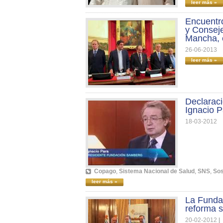
leer más »
Encuentro
y Conseje
Mancha, 
26-06-2013
leer más »
Declaraci
Ignacio 
18-03-2012
Copago
,
Sistema Nacional de Salud
,
SNS
,
Sos
leer más »
La Fundac
reforma s
20-02-2012
|