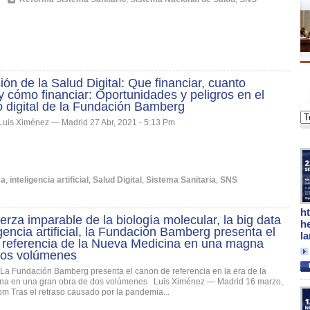
ión de la Salud Digital: Que financiar, cuanto
 y cómo financiar: Oportunidades y peligros en el
 digital de la Fundación Bamberg
Luis Ximénez — Madrid 27 Abr, 2021 - 5:13 Pm
ca
,
inteligencia artificial
,
Salud Digital
,
Sistema Sanitaria
,
SNS
h
uerza imparable de la biología molecular, la big data
h
ligencia artificial, la Fundación Bamberg presenta el
l
 referencia de la Nueva Medicina en una magna
dos volúmenes
La Fundación Bamberg presenta el canon de referencia en la era de la
na en una gran obra de dos volúmenes Luis Ximénez — Madrid 16 marzo,
pm Tras el retraso causado por la pandemia...