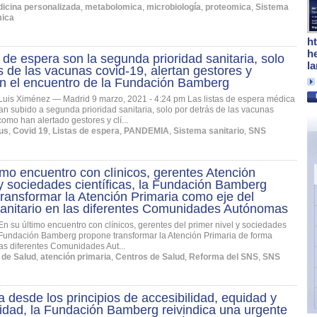
icina personalizada
,
metabolomica
,
microbiología
,
proteomica
,
Sistema
mica
h
h
s de espera son la segunda prioridad sanitaria, solo
l
s de las vacunas covid-19, alertan gestores y
en el encuentro de la Fundación Bamberg
Luis Ximénez — Madrid 9 marzo, 2021 - 4:24 pm Las listas de espera médica
han subido a segunda prioridad sanitaria, solo por detrás de las vacunas
como han alertado gestores y clí...
us
,
Covid 19
,
Listas de espera
,
PANDEMIA
,
Sistema sanitario
,
SNS
imo encuentro con clínicos, gerentes Atención
y sociedades científicas, la Fundación Bamberg
ransformar la Atención Primaria como eje del
sanitario en las diferentes Comunidades Autónomas
En su último encuentro con clínicos, gerentes del primer nivel y sociedades
la Fundación Bamberg propone transformar la Atención Primaria de forma
as diferentes Comunidades Aut...
 de Salud
,
atención primaria
,
Centros de Salud
,
Reforma del SNS
,
SNS
 desde los principios de accesibilidad, equidad y
lidad, la Fundación Bamberg reivindica una urgente