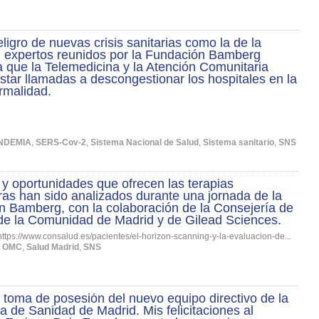
eligro de nuevas crisis sanitarias como la de la
, expertos reunidos por la Fundación Bamberg
 que la Telemedicina y la Atención Comunitaria
star llamadas a descongestionar los hospitales en la
rmalidad.
NDEMIA
,
SERS-Cov-2
,
Sistema Nacional de Salud
,
Sistema sanitario
,
SNS
 y oportunidades que ofrecen las terapias
as han sido analizados durante una jornada de la
 Bamberg, con la colaboración de la Consejería de
de la Comunidad de Madrid y de Gilead Sciences.
https://www.consalud.es/pacientes/el-horizon-scanning-y-la-evaluacion-de...
,
OMC
,
Salud Madrid
,
SNS
 toma de posesión del nuevo equipo directivo de la
a de Sanidad de Madrid. Mis felicitaciones al