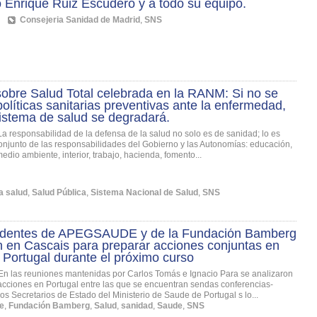
 Enrique Ruiz Escudero y a todo su equipo.
Consejeria Sanidad de Madrid
,
SNS
obre Salud Total celebrada en la RANM: Si no se
olíticas sanitarias preventivas ante la enfermedad,
istema de salud se degradará.
La responsabilidad de la defensa de la salud no solo es de sanidad; lo es
onjunto de las responsabilidades del Gobierno y las Autonomías: educación,
medio ambiente, interior, trabajo, hacienda, fomento...
a salud
,
Salud Pública
,
Sistema Nacional de Salud
,
SNS
identes de APEGSAUDE y de la Fundación Bamberg
 en Cascais para preparar acciones conjuntas en
Portugal durante el próximo curso
En las reuniones mantenidas por Carlos Tomás e Ignacio Para se analizaron
acciones en Portugal entre las que se encuentran sendas conferencias-
os Secretarios de Estado del Ministerio de Saude de Portugal s lo...
e
,
Fundación Bamberg
,
Salud
,
sanidad
,
Saude
,
SNS