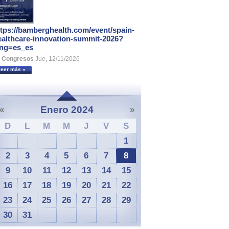
ttps://bamberghealth.com/event/spain-
ealthcare-innovation-summit-2026?
ang=es_es
Congresos
Jue, 12/11/2026
leer más »
Enero 2024
«
»
D
L
M
M
J
V
S
1
2
3
4
5
6
7
8
9
10
11
12
13
14
15
16
17
18
19
20
21
22
23
24
25
26
27
28
29
30
31