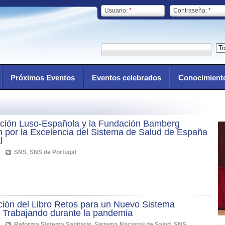
Usuario:
*
Contraseña:
*
Próximos Eventos
Eventos celebrados
Conocimient
ción Luso-Española y la Fundación Bamberg
n por la Excelencia del Sistema de Salud de España
l
SNS
,
SNS de Portugal
ción del Libro Retos para un Nuevo Sistema
. Trabajando durante la pandemia
Reforma Sistema Sanitario
,
Sistema Nacional de Salud
,
SNS