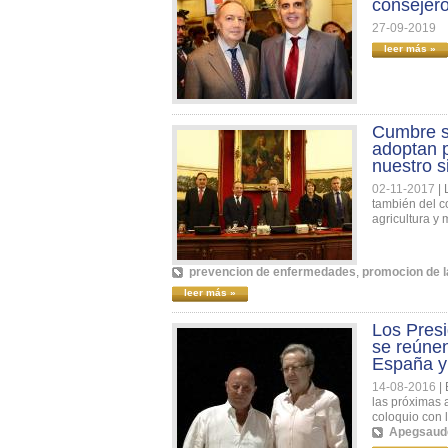
consejero
27-09-2019
leer más »
Cumbre s
adoptan p
nuestro s
02-11-2017
|
también del c
agricultura y 
prevencion de enfermedades
,
promocion de l
leer más »
Los Pres
se reúnen
España y 
14-08-2016
|
las próximas 
coloquio con l
Apegsaud