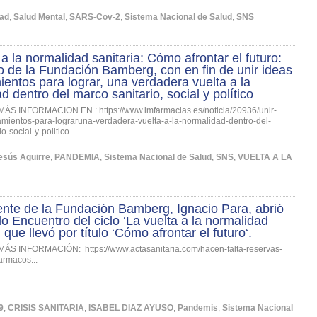
dad
,
Salud Mental
,
SARS-Cov-2
,
Sistema Nacional de Salud
,
SNS
 a la normalidad sanitaria: Cómo afrontar el futuro:
 de la Fundación Bamberg, con en fin de unir ideas
entos para lograr, una verdadera vuelta a la
d dentro del marco sanitario, social y político
MÁS INFORMACION EN : https://www.imfarmacias.es/noticia/20936/unir-
mientos-para-lograruna-verdadera-vuelta-a-la-normalidad-dentro-del-
o-social-y-politico
esús Aguirre
,
PANDEMIA
,
Sistema Nacional de Salud
,
SNS
,
VUELTA A LA
ente de la Fundación Bamberg, Ignacio Para, abrió
o Encuentro del ciclo ‘La vuelta a la normalidad
, que llevó por título ‘Cómo afrontar el futuro‘.
MÁS INFORMACIÓN: https://www.actasanitaria.com/hacen-falta-reservas-
armacos...
9
,
CRISIS SANITARIA
,
ISABEL DIAZ AYUSO
,
Pandemis
,
Sistema Nacional