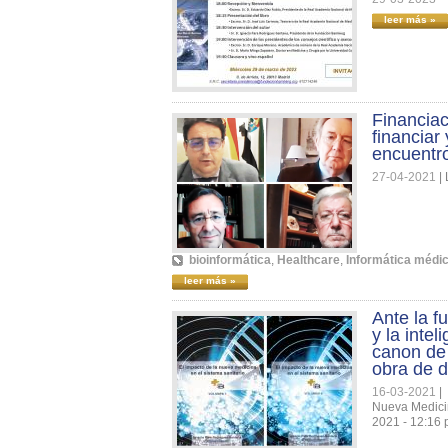
leer más »
Financiac
financiar
encuentro
27-04-2021
|
bioinformática
,
Healthcare
,
Informática médi
leer más »
Ante la f
y la inte
canon de
obra de 
16-03-2021
|
Nueva Medici
2021 - 12:16 