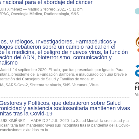
a nacional para el abordaje del cáncer
Luis Ximénez — Madrid 2 febrero, 2021 - 5:11 pm
EPAC
,
Oncología Médica
,
Radioncología
,
SNS
gos, Virólogos, Investigadores, Farmacéuticos y
ogos debatieron sobre un cambio radical en el
 de la medicina, el peligro de nuevos virus, la función
iación del ADN, bioterrorismo, comunicación y
nalismo
Madrid. 14 septiembre 2020. El acto, que fue presentado por Ignacio Para
tana, presidente de la Fundación Bamberg, e inaugurado con una breve e
isertación del Consejero de Salud y Familias de Andaluc...
IA
,
SARS-Cov-2
,
Sistema sanitario
,
SNS
,
Vacunas
,
Virus
Mi
 Gestores y Políticos, que debatieron sobre Salud
ronicidad y asistencia sociosanitaria mantienen vivas
nitas tras la Covid-19
LUIS XIMÉNEZ — MADRID 24 JUL, 2020 La Salud Mental, la cronicidad y la
ciosanitaria han mantenido vivas sus incógnitas tras la pandemia de la Covid-
conclusiones extraídas en la...