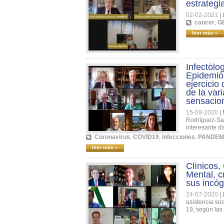
estrategi
02-02-2021
|
cancer
,
G
leer más »
Infectólo
Epidemiól
ejercicio
de la var
sensacio
15-09-2020
|
Rodríguez-San
interesante d
Coronavirus
,
COVID19
,
Infecciones
,
PANDEM
leer más »
Clínicos,
Mental, c
sus incóg
24-07-2020
|
asistencia so
19, según las 