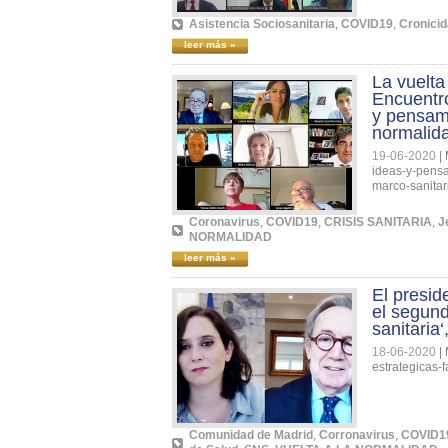
Asistencia Sociosanitaria
,
COVID19
,
Cronici
leer más »
La vuelta
Encuentro
y pensami
normalida
19-06-2020
|
ideas-y-pensa
marco-sanitari
Coronavirus
,
COVID19
,
CRISIS SANITARIA
,
J
NORMALIDAD
leer más »
El presid
el segund
sanitaria‘
18-06-2020
|
estrategicas-f
Comunidad de Madrid
,
Corronavirus
,
COVID1