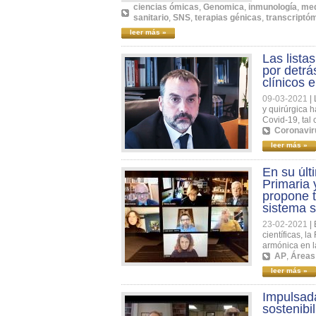
ciencias ómicas
,
Genomica
,
inmunología
,
med
sanitario
,
SNS
,
terapias génicas
,
transcriptó
leer más »
Las lista
por detrá
clínicos 
09-03-2021
|
y quirúrgica 
Covid-19, tal 
Coronavir
leer más »
En su últ
Primaria 
propone t
sistema 
23-02-2021
|
científicas, 
armónica en l
AP
,
Áreas
leer más »
Impulsada
sostenibi