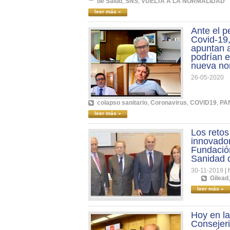
de Salud
,
SNS
,
VUELTA A LA NORMALIDAD
leer más »
Ante el p
Covid-19
apuntan a
podrían e
nueva no
26-05-2020
colapso sanitario
,
Coronavirus
,
COVID19
,
PA
leer más »
Los retos
innovador
Fundación
Sanidad 
30-11-2019
|
Gilead
leer más »
Hoy en la
Consejeri