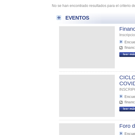
No se han encontrado resultados para el criterio
EVENTOS
Financ
Inscripc
Encue
financ
leer má
CICL
COVID1
INSCRIP
Encue
financ
leer má
Foro d
Encue