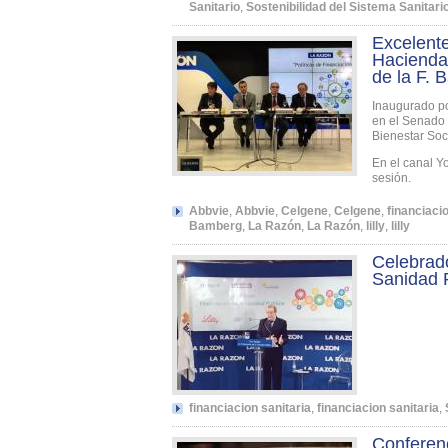
Sanitario
,
Sostenibilidad del Sistema Sanitari
Excelent
Hacienda 
de la F. 
Inaugurado po
en el Senado 
Bienestar Soc
En el canal Y
sesión.
Abbvie
,
Abbvie
,
Celgene
,
Celgene
,
financiacio
Bamberg
,
La Razón
,
La Razón
,
lilly
,
lilly
Celebrado
Sanidad 
financiacion sanitaria
,
financiacion sanitaria
,
Conferenc