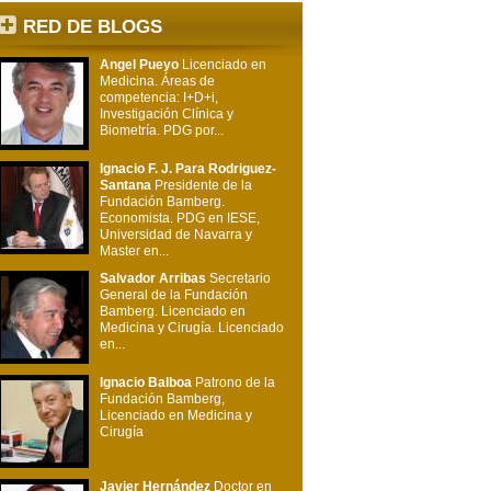
RED DE BLOGS
Angel Pueyo
Licenciado en
Medicina. Áreas de
competencia: I+D+i,
Investigación Clínica y
Biometría. PDG por...
Ignacio F. J. Para Rodriguez-
Santana
Presidente de la
Fundación Bamberg.
Economista. PDG en IESE,
Universidad de Navarra y
Master en...
Salvador Arribas
Secretario
General de la Fundación
Bamberg. Licenciado en
Medicina y Cirugía. Licenciado
en...
Ignacio Balboa
Patrono de la
Fundación Bamberg,
Licenciado en Medicina y
Cirugía
Javier Hernández
Doctor en