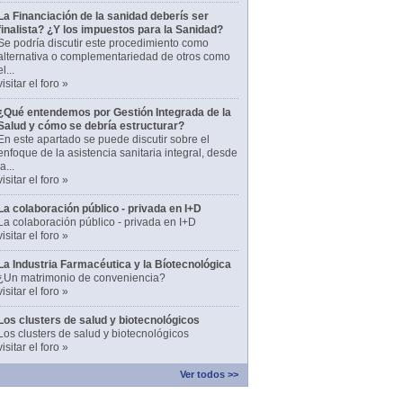
La Financiación de la sanidad deberís ser
finalista? ¿Y los impuestos para la Sanidad?
Se podría discutir este procedimiento como
alternativa o complementariedad de otros como
el...
visitar el foro »
¿Qué entendemos por Gestión Integrada de la
Salud y cómo se debría estructurar?
En este apartado se puede discutir sobre el
enfoque de la asistencia sanitaria integral, desde
la...
visitar el foro »
La colaboración público - privada en I+D
La colaboración público - privada en I+D
visitar el foro »
La Industria Farmacéutica y la Bíotecnológica
¿Un matrimonio de conveniencia?
visitar el foro »
Los clusters de salud y biotecnológicos
Los clusters de salud y biotecnológicos
visitar el foro »
Ver todos >>