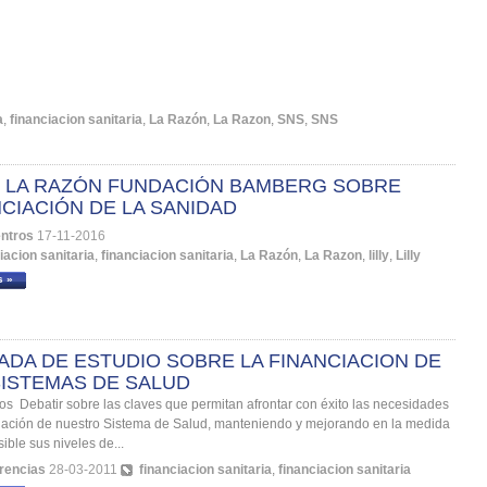
a
,
financiacion sanitaria
,
La Razón
,
La Razon
,
SNS
,
SNS
 LA RAZÓN FUNDACIÓN BAMBERG SOBRE
CIACIÓN DE LA SANIDAD
ntros
17-11-2016
iacion sanitaria
,
financiacion sanitaria
,
La Razón
,
La Razon
,
lilly
,
Lilly
s »
ADA DE ESTUDIO SOBRE LA FINANCIACION DE
SISTEMAS DE SALUD
os Debatir sobre las claves que permitan afrontar con éxito las necesidades
iación de nuestro Sistema de Salud, manteniendo y mejorando en la medida
ible sus niveles de...
rencias
28-03-2011
financiacion sanitaria
,
financiacion sanitaria