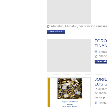
AtuSalud
,
AtuSalud
,
financiacion sanitari
leer más »
FORO
FINAN
Encue
financ
leer má
JORN
LOS 
• Objetiv
de financ
de los pos
Confe