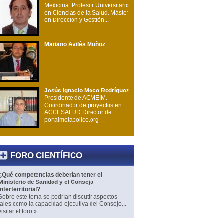
Medicina. Profesor Universitario
en Ciencias de la Salud. Máster
en Dirección y Gestión...
Mariano Avilés Muñoz
Jesús Ignacio Meco Rodríguez
Presidente de ACMEIM.
Coordinador de proyectos en
ACCESALUD Director de
portalmetabolico.org
FORO CIENTÍFICO
¿Qué competencias deberían tener el
Ministerio de Sanidad y el Consejo
Interterritorial?
Sobre este tema se podrían discutir aspectos
tales como la capacidad ejecutiva del Consejo...
visitar el foro »