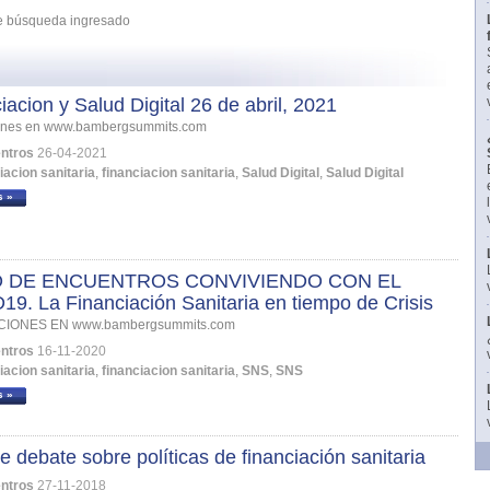
 de búsqueda ingresado
iacion y Salud Digital 26 de abril, 2021
iones en www.bambergsummits.com
ntros
26-04-2021
iacion sanitaria
,
financiacion sanitaria
,
Salud Digital
,
Salud Digital
s »
O DE ENCUENTROS CONVIVIENDO CON EL
9. La Financiación Sanitaria en tiempo de Crisis
CIONES EN www.bambergsummits.com
ntros
16-11-2020
iacion sanitaria
,
financiacion sanitaria
,
SNS
,
SNS
s »
e debate sobre políticas de financiación sanitaria
ntros
27-11-2018