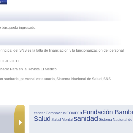
s »
de búsqueda ingresado.
rincipal del SNS es la falta de financiación y la funcionarización del personal
|
01-01-2011
Ignacio Para en la Revista El Médico
on sanitaria
,
personal estatutario
,
Sistema Nacional de Salud
,
SNS
Fundación Bamb
cancer
Coronavirus
COVID19
sanidad
Salud
Salud Mental
Sistema Nacional de