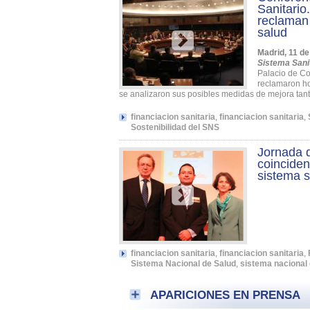
Sanitario
reclaman 
salud
Madrid, 11 d
Sistema Sani
Palacio de Con
reclamaron ho
se analizaron sus posibles medidas de mejora tanto
financiacion sanitaria
,
financiacion sanitaria
,
Sostenibilidad del SNS
Jornada d
coinciden
sistema s
financiacion sanitaria
,
financiacion sanitaria
,
Sistema Nacional de Salud
,
sistema nacional 
APARICIONES EN PRENSA