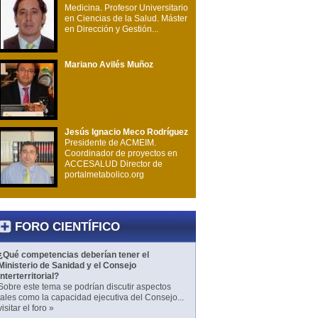
Medicina. Profesor Universitario
en Ciencias de la Salud. Máster
en Dirección y Gestión...
Mariano Avilés Muñoz
Jesús Ignacio Meco Rodríguez
Presidente de ACMEIM.
Coordinador de proyectos en
ACCESALUD Director de
portalmetabolico.org
FORO CIENTÍFICO
¿Qué competencias deberían tener el
Ministerio de Sanidad y el Consejo
Interterritorial?
Sobre este tema se podrían discutir aspectos
tales como la capacidad ejecutiva del Consejo...
visitar el foro »