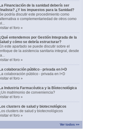
La Financiación de la sanidad deberís ser
finalista? ¿Y los impuestos para la Sanidad?
Se podría discutir este procedimiento como
alternativa o complementariedad de otros como
el...
visitar el foro »
¿Qué entendemos por Gestión Integrada de la
Salud y cómo se debría estructurar?
En este apartado se puede discutir sobre el
enfoque de la asistencia sanitaria integral, desde
la...
visitar el foro »
La colaboración público - privada en I+D
La colaboración público - privada en I+D
visitar el foro »
La Industria Farmacéutica y la Bíotecnológica
¿Un matrimonio de conveniencia?
visitar el foro »
Los clusters de salud y biotecnológicos
Los clusters de salud y biotecnológicos
visitar el foro »
Ver todos >>