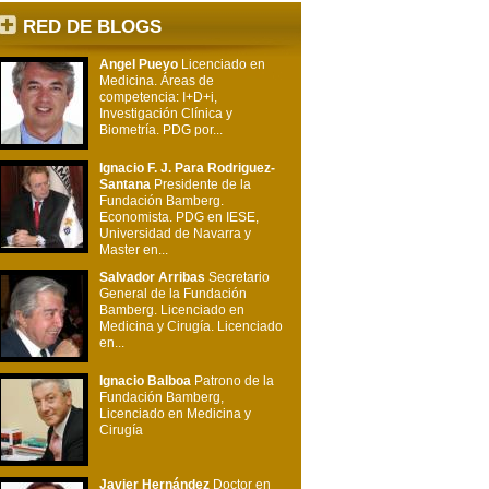
RED DE BLOGS
Angel Pueyo
Licenciado en
Medicina. Áreas de
competencia: I+D+i,
Investigación Clínica y
Biometría. PDG por...
Ignacio F. J. Para Rodriguez-
Santana
Presidente de la
Fundación Bamberg.
Economista. PDG en IESE,
Universidad de Navarra y
Master en...
Salvador Arribas
Secretario
General de la Fundación
Bamberg. Licenciado en
Medicina y Cirugía. Licenciado
en...
Ignacio Balboa
Patrono de la
Fundación Bamberg,
Licenciado en Medicina y
Cirugía
Javier Hernández
Doctor en