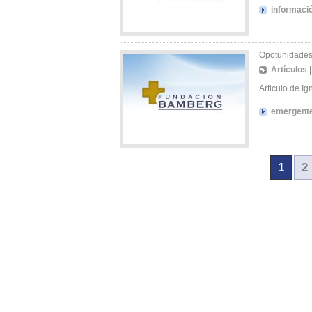
informaci
Opotunidades
Artículos
Articulo de I
emergent
1
2