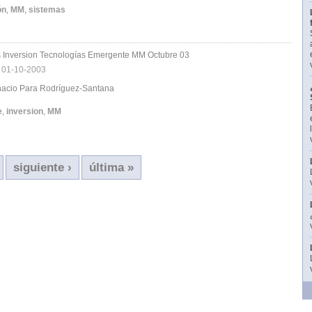
ón
,
MM
,
sistemas
 Inversion Tecnologías Emergente MM Octubre 03
|
01-10-2003
gnacio Para Rodríguez-Santana
e
,
inversion
,
MM
siguiente ›
última »