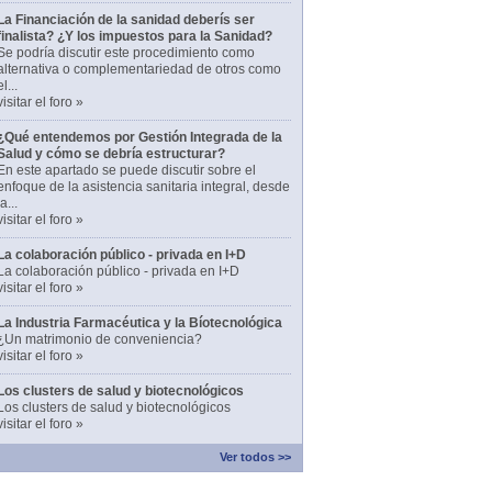
La Financiación de la sanidad deberís ser
finalista? ¿Y los impuestos para la Sanidad?
Se podría discutir este procedimiento como
alternativa o complementariedad de otros como
el...
visitar el foro »
¿Qué entendemos por Gestión Integrada de la
Salud y cómo se debría estructurar?
En este apartado se puede discutir sobre el
enfoque de la asistencia sanitaria integral, desde
la...
visitar el foro »
La colaboración público - privada en I+D
La colaboración público - privada en I+D
visitar el foro »
La Industria Farmacéutica y la Bíotecnológica
¿Un matrimonio de conveniencia?
visitar el foro »
Los clusters de salud y biotecnológicos
Los clusters de salud y biotecnológicos
visitar el foro »
Ver todos >>