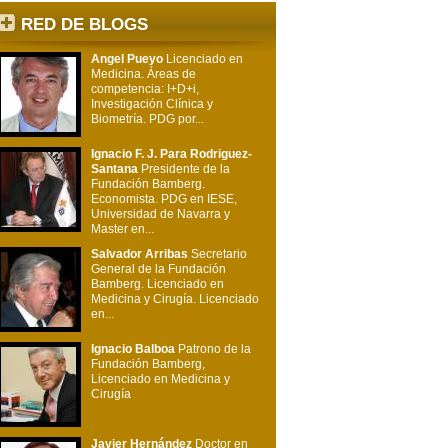
RED DE BLOGS
Angel Pueyo
Licenciado en
Medicina. Áreas de
competencia: I+D+i,
Investigación Clínica y
Biometría. PDG por...
Ignacio F. J. Para Rodriguez-
Santana
Presidente de la
Fundación Bamberg.
Economista. PDG en IESE,
Universidad de Navarra y
Master en...
Salvador Arribas
Secretario
General de la Fundación
Bamberg. Licenciado en
Medicina y Cirugía. Licenciado
en...
Ignacio Balboa
Patrono de la
Fundación Bamberg,
Licenciado en Medicina y
Cirugía
Javier Hernández
Doctor en