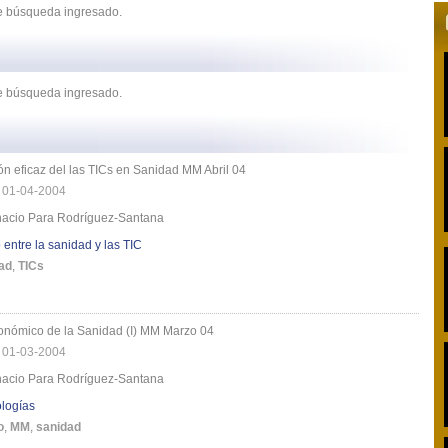
de búsqueda ingresado.
de búsqueda ingresado.
ón eficaz del las TICs en Sanidad MM Abril 04
|
01-04-2004
gnacio Para Rodríguez-Santana
entre la sanidad y las TIC
ad
,
TICs
onómico de la Sanidad (I) MM Marzo 04
|
01-03-2004
gnacio Para Rodríguez-Santana
logías
o
,
MM
,
sanidad