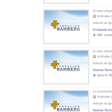
El Valor añad
Artículos
Articulo de I
El impacto ec
MM
,
sanid
El valor añad
Artículos
Articulo de I
Nuevas Tecno
Ignacio
,
M
La renovación
Artículos
Articulo de I
Nuevas Tecno