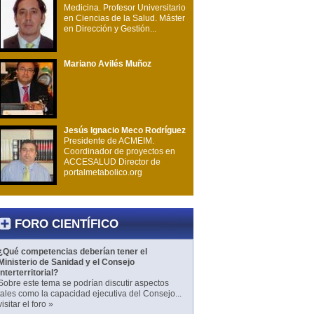
Medicina. Profesor Universitario
en Ciencias de la Salud. Máster
en Dirección y Gestión...
Mariano Avilés Muñoz
Jesús Ignacio Meco Rodríguez
Presidente de ACMEIM.
Coordinador de proyectos en
ACCESALUD Director de
portalmetabolico.org
FORO CIENTÍFICO
¿Qué competencias deberían tener el
Ministerio de Sanidad y el Consejo
Interterritorial?
Sobre este tema se podrían discutir aspectos
tales como la capacidad ejecutiva del Consejo...
visitar el foro »