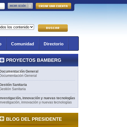
o
Comunidad
Directorio
PROYECTOS BAMBERG
Documentación General
SALUD
Documentación General
Gestión Sanitaria
Gestión Sanitaria
Investigación, innovación y nuevas tecnologías
Investigación, innovación y nuevas tecnologías
BLOG DEL PRESIDENTE