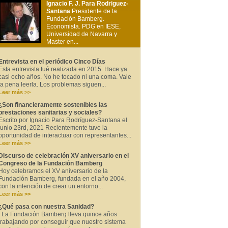
Ignacio F. J. Para Rodriguez-
Santana
Presidente de la
Fundación Bamberg.
Economista. PDG en IESE,
Universidad de Navarra y
Master en...
Entrevista en el periódico Cinco Días
Esta entrevista fué realizada en 2015. Hace ya
casi ocho años. No he tocado ni una coma. Vale
la pena leerla. Los problemas siguen...
Leer más >>
¿Son financieramente sostenibles las
prestaciones sanitarias y sociales?
Escrito por Ignacio Para Rodríguez-Santana el
junio 23rd, 2021 Recientemente tuve la
oportunidad de interactuar con representantes...
Leer más >>
Discurso de celebración XV aniversario en el
Congreso de la Fundación Bamberg
Hoy celebramos el XV aniversario de la
Fundación Bamberg, fundada en el año 2004,
con la intención de crear un entorno...
Leer más >>
¿Qué pasa con nuestra Sanidad?
La Fundación Bamberg lleva quince años
trabajando por conseguir que nuestro sistema