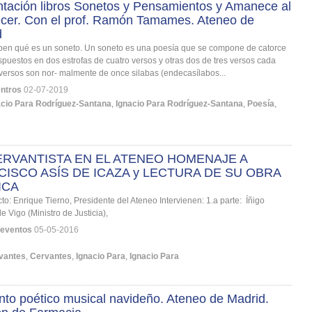
tación libros Sonetos y Pensamientos y Amanece al
ecer. Con el prof. Ramón Tamames. Ateneo de
d
ben qué es un soneto. Un soneto es una poesía que se compone de catorce
spuestos en dos estrofas de cuatro versos y otras dos de tres versos cada
versos son nor- malmente de once silabas (endecasílabos...
ntros
02-07-2019
acio Para Rodríguez-Santana
,
Ignacio Para Rodríguez-Santana
,
Poesía
,
ERVANTISTA EN EL ATENEO HOMENAJE A
ISCO ASÍS DE ICAZA y LECTURA DE SU OBRA
ICA
cto: Enrique Tierno, Presidente del Ateneo Intervienen: 1.a parte: Íñigo
 Vigo (Ministro de Justicia),
 eventos
05-05-2016
vantes
,
Cervantes
,
Ignacio Para
,
Ignacio Para
o poético musical navideño. Ateneo de Madrid.