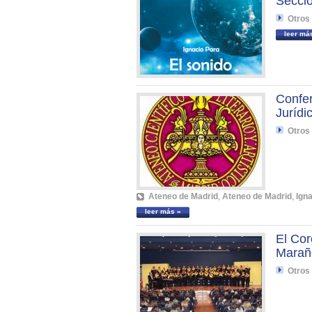
Secci
Otros
leer má
Confer
Jurídi
Otros
Ateneo de Madrid
,
Ateneo de Madrid
,
Ign
leer más »
El Cor
Marañó
Otros