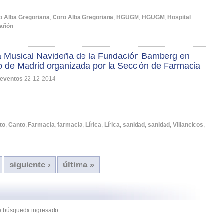
o Alba Gregoriana
,
Coro Alba Gregoriana
,
HGUGM
,
HGUGM
,
Hospital
rañón
a Musical Navideña de la Fundación Bamberg en
 de Madrid organizada por la Sección de Farmacia
 eventos
22-12-2014
to
,
Canto
,
Farmacia
,
farmacia
,
Lírica
,
Lírica
,
sanidad
,
sanidad
,
Villancicos
,
siguiente ›
última »
de búsqueda ingresado.