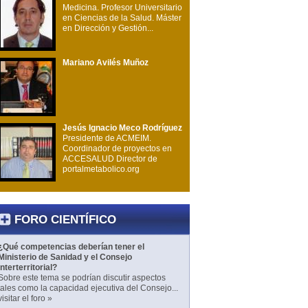
Medicina. Profesor Universitario
en Ciencias de la Salud. Máster
en Dirección y Gestión...
Mariano Avilés Muñoz
Jesús Ignacio Meco Rodríguez
Presidente de ACMEIM.
Coordinador de proyectos en
ACCESALUD Director de
portalmetabolico.org
FORO CIENTÍFICO
¿Qué competencias deberían tener el
Ministerio de Sanidad y el Consejo
Interterritorial?
Sobre este tema se podrían discutir aspectos
tales como la capacidad ejecutiva del Consejo...
visitar el foro »