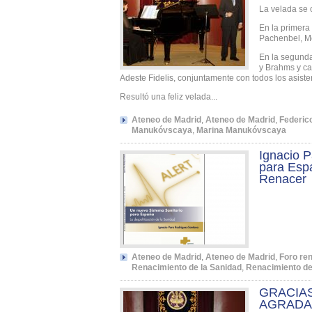
La velada se 
En la primera 
Pachenbel, Mo
En la segunda
y Brahms y c
Adeste Fidelis, conjuntamente con todos los asiste
Resultó una feliz velada...
Ateneo de Madrid
,
Ateneo de Madrid
,
Federic
Manukóvscaya
,
Marina Manukóvscaya
Ignacio P
para Espa
Renacer
Ateneo de Madrid
,
Ateneo de Madrid
,
Foro re
Renacimiento de la Sanidad
,
Renacimiento de
GRACIAS
AGRADA