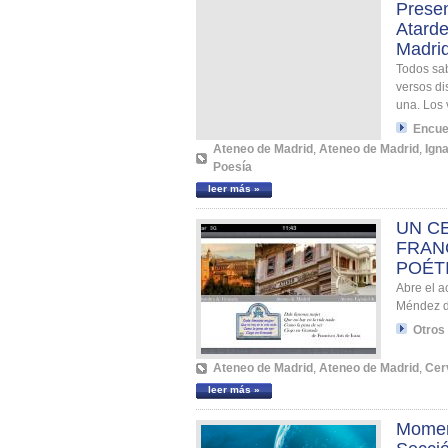
Presen
Atard
Madri
Todos sa
versos di
una. Los 
Encue
Ateneo de Madrid
,
Ateneo de Madrid
,
Ign
Poesía
leer más »
UN C
FRANC
POÉT
Abre el a
Méndez de
Otros
Ateneo de Madrid
,
Ateneo de Madrid
,
Cer
leer más »
Moment