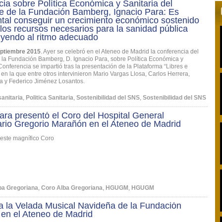
ia sobre Política Económica y Sanitaria del
e de la Fundación Bamberg, Ignacio Para: Es
tal conseguir un crecimiento económico sostenido
los recursos necesarios para la sanidad pública
uyendo al ritmo adecuado
eptiembre 2015
. Ayer se celebró en el Ateneo de Madrid la conferencia del
 la Fundación Bamberg, D. Ignacio Para, sobre Política Económica y
Conferencia se impartió tras la presentación de la Plataforma “Libres e
en la que entre otros intervinieron Mario Vargas Llosa, Carlos Herrera,
a y Federico Jiménez Losantos.
sanitaria
,
Politica Sanitaria
,
Sostenibilidad del SNS
,
Sostenibilidad del SNS
ara presentó el Coro del Hospital General
ario Gregorio Marañón en el Ateneo de Madrid
 este magnífico Coro
ba Gregoriana
,
Coro Alba Gregoriana
,
HGUGM
,
HGUGM
a la Velada Musical Navideña de la Fundación
en el Ateneo de Madrid