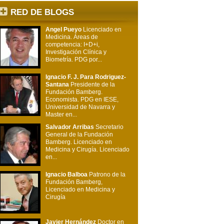
RED DE BLOGS
Angel Pueyo
Licenciado en
Medicina. Áreas de
competencia: I+D+i,
Investigación Clínica y
Biometría. PDG por...
Ignacio F. J. Para Rodriguez-
Santana
Presidente de la
Fundación Bamberg.
Economista. PDG en IESE,
Universidad de Navarra y
Master en...
Salvador Arribas
Secretario
General de la Fundación
Bamberg. Licenciado en
Medicina y Cirugía. Licenciado
en...
Ignacio Balboa
Patrono de la
Fundación Bamberg,
Licenciado en Medicina y
Cirugía
Javier Hernández
Doctor en