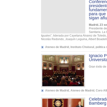
Conferenc
president
fundamen
para que 
sigan afl
Madrid. 23 s
Presidente de
Sanitaria. La 
Iguales”, liderada por Cayetana Alvarez de Toledo, 
Nicolás Redondo, Joaquín Leguina, Albert Boadell
Ateneo de Madrid
,
Instituto Choiseul
,
politica 
Ignacio P
Universit
Gran éxito de
Ateneo de Madrid
,
Ateneo de Madrid
,
Coro Al
Celebrad
Bamberg 