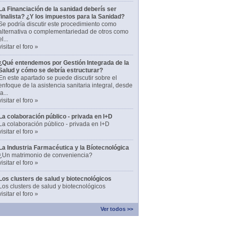
La Financiación de la sanidad deberís ser
finalista? ¿Y los impuestos para la Sanidad?
Se podría discutir este procedimiento como
alternativa o complementariedad de otros como
el...
visitar el foro »
¿Qué entendemos por Gestión Integrada de la
Salud y cómo se debría estructurar?
En este apartado se puede discutir sobre el
enfoque de la asistencia sanitaria integral, desde
la...
visitar el foro »
La colaboración público - privada en I+D
La colaboración público - privada en I+D
visitar el foro »
La Industria Farmacéutica y la Bíotecnológica
¿Un matrimonio de conveniencia?
visitar el foro »
Los clusters de salud y biotecnológicos
Los clusters de salud y biotecnológicos
visitar el foro »
Ver todos >>