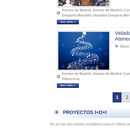
Ateneo de Madrid
,
Ateneo de Madrid
,
Cor
Gregorio Marañón
,
Hospital Gregorio Ma
leer más »
Velad
Ateneo
Otros
Ateneo de Madrid
,
Ateneo de Madrid
,
Can
Villancicos
leer más »
1
2
PROYECTOS I+D+I
No se han encontrado resultados para el criterio 