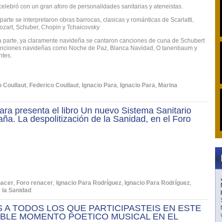
celebró con un gran aforo de personalidades sanitarias y ateneistas.
parte se interpretaron obras barrocas, clasicas y románticas de Scarlatti,
zart, Schuber, Chopin y Tchaicovsky
 parte, ya claramente navideña se cantaron canciones de cuna de Schubert
anciones navideñas como Noche de Paz, Blanca Navidad, O tanenbaum y
ntes.
o Coullaut
,
Federico Coullaut
,
Ignacio Para
,
Ignacio Para
,
Marina
ara presenta el libro Un nuevo Sistema Sanitario
ña. La despolitización de la Sanidad, en el Foro
nacer
,
Foro renacer
,
Ignacio Para Rodríguez
,
Ignacio Para Rodríguez
,
 la Sanidad
 A TODOS LOS QUE PARTICIPASTEIS EN ESTE
BLE MOMENTO POETICO MUSICAL EN EL