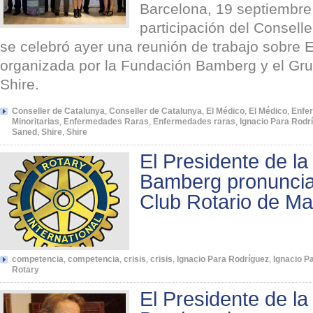
Barcelona, 19 septiembre
participación del Conselle
se celebró ayer una reunión de trabajo sobre
organizada por la Fundación Bamberg y el Gr
Shire.
Conseller de Catalunya
,
Conseller de Catalunya
,
El Médico
,
El Médico
,
Enfer
Minoritarias
,
Enfermedades Raras
,
Enfermedades raras
,
Ignacio Para Rodr
Saned
,
Shire
,
Shire
El Presidente de l
Bamberg pronuncia 
Club Rotario de Ma
competencia
,
competencia
,
crisis
,
crisis
,
Ignacio Para Rodríguez
,
Ignacio P
Rotary
El Presidente de l