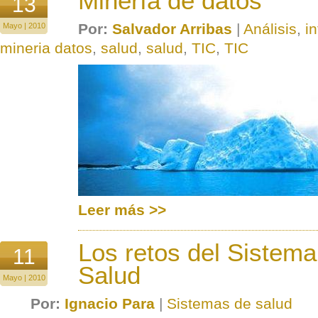
Minería de datos
13
Por:
Salvador Arribas
|
Análisis
,
i
Mayo | 2010
mineria datos
,
salud
,
salud
,
TIC
,
TIC
Leer más >>
Los retos del Sistema
11
Salud
Mayo | 2010
Por:
Ignacio Para
|
Sistemas de salud