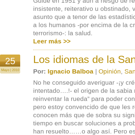
Guide en 1951 y aun a riesgo de re
insistente, reiterativo u obstinado, 
asunto que a tenor de las estadís
a los humanos -por encima de la cris
terrorismo-: la salud.
Leer más >>
Los idiomas de la Sa
25
Por:
Ignacio Balboa
|
Opinión
,
San
Mayo | 2010
No he conseguido averiguar -¡y cr
intentado….!- el origen de la sabi
reinventar la rueda” para poder con
pero estoy convencido de que les re
conocen más que de sobra su signif
tiempo en buscar soluciones a pro
han resuelto……o algo así. Pero es 