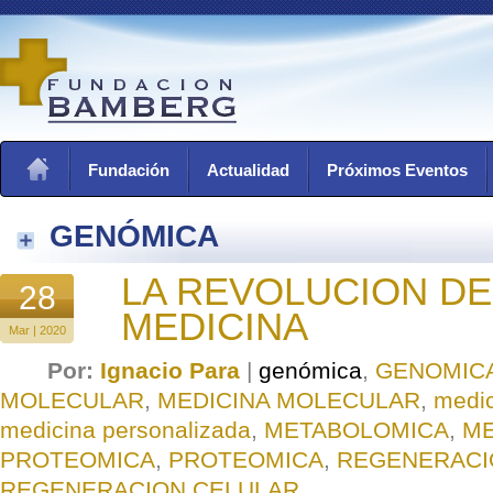
Fundación
Actualidad
Próximos Eventos
GENÓMICA
LA REVOLUCION DE
28
MEDICINA
Mar | 2020
Por:
Ignacio Para
|
genómica
,
GENOMIC
MOLECULAR
,
MEDICINA MOLECULAR
,
medic
medicina personalizada
,
METABOLOMICA
,
ME
PROTEOMICA
,
PROTEOMICA
,
REGENERACI
REGENERACION CELULAR