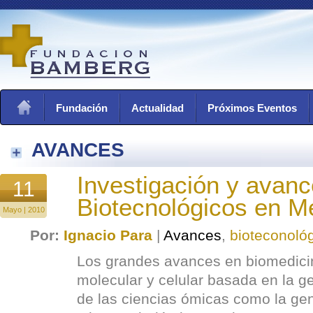
Fundación
Actualidad
Próximos Eventos
AVANCES
Investigación y avan
11
Biotecnológicos en M
Mayo | 2010
Por:
Ignacio Para
|
Avances
,
bioteconoló
Los grandes avances en biomedicin
molecular y celular basada en la ge
de las ciencias ómicas como la ge