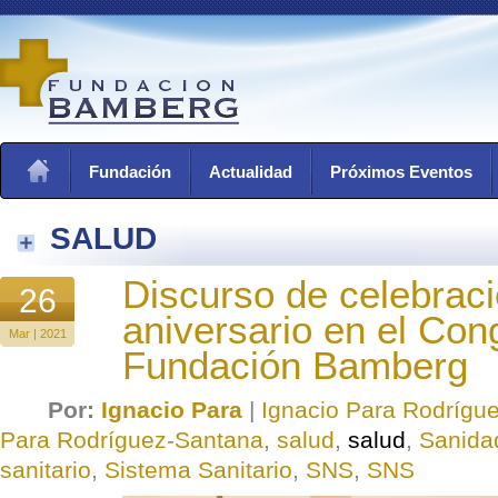
Fundación
Actualidad
Próximos Eventos
SALUD
Discurso de celebrac
26
aniversario en el Con
Mar | 2021
Fundación Bamberg
Por:
Ignacio Para
|
Ignacio Para Rodrígu
Para Rodríguez-Santana
,
salud
,
salud
,
Sanida
sanitario
,
Sistema Sanitario
,
SNS
,
SNS