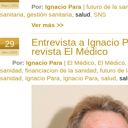
Por:
Ignacio Para
|
futuro de la sa
Mayo | 2011
sanitaria
,
gestión sanitaria
,
salud
,
SNS
Ver más >>
Entrevista a Ignacio P
29
revista El Médico
Nov | 2010
Por:
Ignacio Para
|
El Médico
,
El Médico
sanidad
,
financiacion de la sanidad
,
futuro de 
sanidad
,
Ignacio Para
,
Ignacio Para
,
salud
,
sa