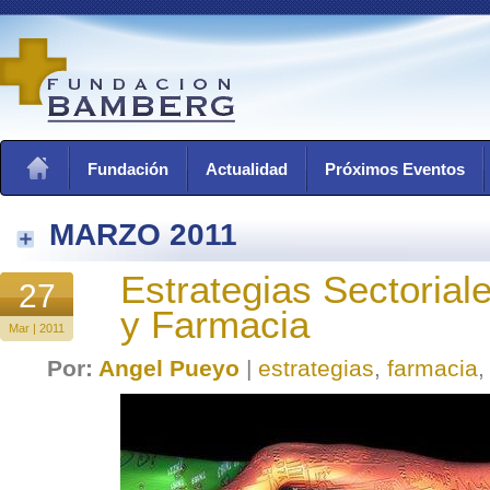
Fundación
Actualidad
Próximos Eventos
MARZO 2011
Estrategias Sectoria
27
y Farmacia
Mar | 2011
Por:
Angel Pueyo
|
estrategias
,
farmacia