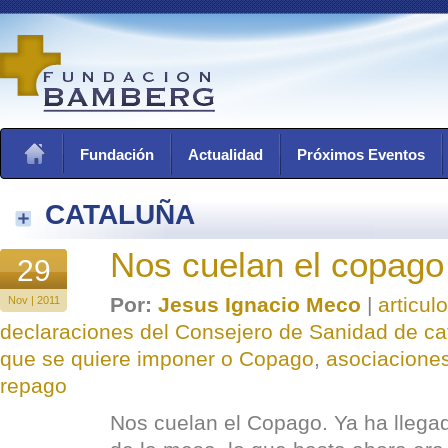
Fundación
Actualidad
Próximos Eventos
CATALUÑA
Nos cuelan el copago
29
Por:
Jesus Ignacio Meco
|
articul
Nov | 2011
declaraciones del Consejero de Sanidad de cat
que se quiere imponer o Copago
,
asociacione
repago
Nos cuelan el Copago. Ya ha llega