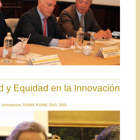
d y Equidad en la Innovación
n
,
Innovacion
,
RANM
,
RANM
,
SNS
,
SNS