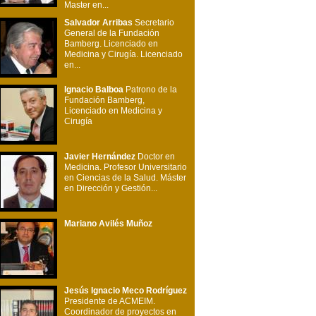
Master en...
Salvador Arribas
Secretario
General de la Fundación
Bamberg. Licenciado en
Medicina y Cirugía. Licenciado
en...
Ignacio Balboa
Patrono de la
Fundación Bamberg,
Licenciado en Medicina y
Cirugía
Javier Hernández
Doctor en
Medicina. Profesor Universitario
en Ciencias de la Salud. Máster
en Dirección y Gestión...
Mariano Avilés Muñoz
Jesús Ignacio Meco Rodríguez
Presidente de ACMEIM.
Coordinador de proyectos en