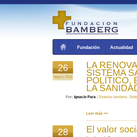
Fundación
Actualidad
LA RENOV
26
SISTEMA S
Mayo | 2016
POLÍTICO,
LA SANIDA
Por:
Ignacio Para
|
Sistema sanitario
,
Sist
Leer más >>
El valor soc
28