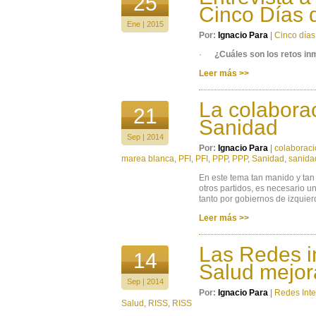
25
Cinco Días 
Ene | 2015
Por:
Ignacio Para
|
Cinco días
·
¿Cuáles son los retos in
Leer más >>
La colaborac
21
Sanidad
Sep | 2014
Por:
Ignacio Para
|
colaboraci
marea blanca
,
PFI
,
PFI
,
PPP
,
PPP
,
Sanidad
,
sanida
En este tema tan manido y tan 
otros partidos, es necesario u
tanto por gobiernos de izquie
Leer más >>
Las Redes i
14
Salud mejora
Sep | 2014
Por:
Ignacio Para
|
Redes Inte
Salud
,
RISS
,
RISS