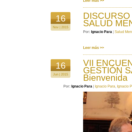
Leer más >>
DISCURSO
16
SALUD ME
Nov | 2015
Por:
Ignacio Para
|
Salud Men
Leer más >>
VII ENCUE
16
GESTIÓN SA
Jun | 2015
Bienvenida
Por:
Ignacio Para
|
Ignacio Para
,
Ignacio 