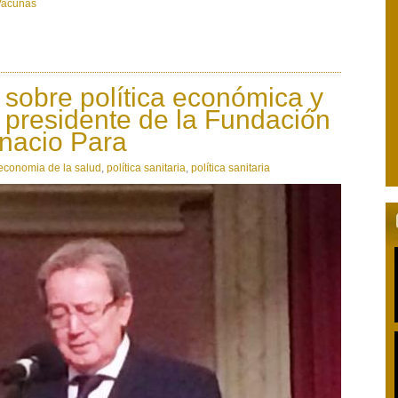
Vacunas
 sobre política económica y
l presidente de la Fundación
nacio Para
economia de la salud
,
política sanitaria
,
política sanitaria