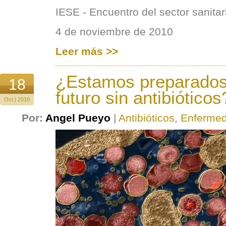
IESE - Encuentro del sector sanitar
4 de noviembre de 2010
Leer más >>
¿Estamos preparados
18
futuro sin antibióticos
Oct | 2010
Por:
Angel Pueyo
|
Antibióticos
,
Enfermed