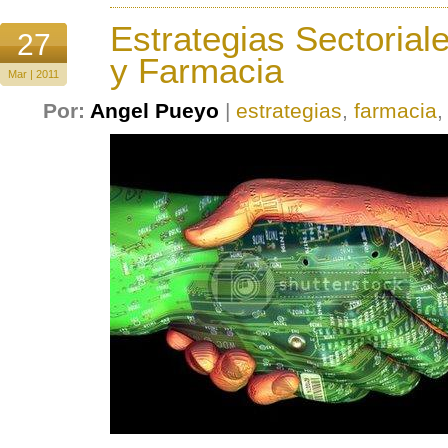
Estrategias Sectoria
27
y Farmacia
Mar | 2011
Por:
Angel Pueyo
|
estrategias
,
farmacia