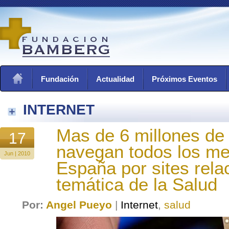
Fundación
Actualidad
Próximos Eventos
INTERNET
Mas de 6 millones de 
17
navegan todos los m
Jun | 2010
España por sites rel
temática de la Salud
Por:
Angel Pueyo
|
Internet
,
salud