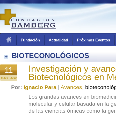
Fundación
Actualidad
Próximos Eventos
BIOTECONOLÓGICOS
Investigación y avan
11
Biotecnológicos en M
Mayo | 2010
Por:
Ignacio Para
|
Avances
,
bioteconoló
Los grandes avances en biomedicin
molecular y celular basada en la ge
de las ciencias ómicas como la ge