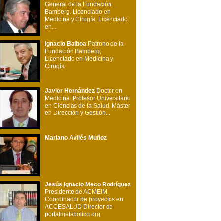
General de la Fundación
Bamberg. Licenciado en
Medicina y Cirugía. Licenciado
en...
Ignacio Balboa
Patrono de la
Fundación Bamberg,
Licenciado en Medicina y
Cirugía
Javier Hernández
Doctor en
Medicina. Profesor Universitario
en Ciencias de la Salud. Máster
en Dirección y Gestión...
Mariano Avilés Muñoz
Jesús Ignacio Meco Rodríguez
Presidente de ACMEIM.
Coordinador de proyectos en
ACCESALUD Director de
portalmetabolico.org