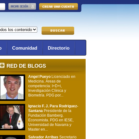
o
Comunidad
Directorio
RED DE BLOGS
Angel Pueyo
Licenciado en
Medicina. Áreas de
competencia: I+D+i,
Investigación Clínica y
Biometría. PDG por...
Ignacio F. J. Para Rodriguez-
Santana
Presidente de la
Fundación Bamberg.
Economista. PDG en IESE,
Universidad de Navarra y
Master en...
Salvador Arribas
Secretario