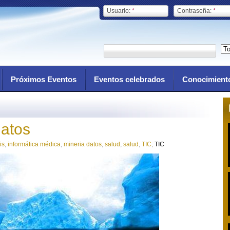
Usuario:
*
Contraseña:
*
Próximos Eventos
Eventos celebrados
Conocimient
datos
is
,
informática médica
,
mineria datos
,
salud
,
salud
,
TIC
,
TIC