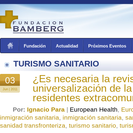
Fundación
Actualidad
Próximos Eventos
TURISMO SANITARIO
¿Es necesaria la revis
03
universalización de la
Jun | 2011
residentes extracomun
Por:
Ignacio Para
|
European Health
,
Eur
inmigración sanitaria
,
inmigración sanitaria
,
sa
sanidad transfronteriza
,
turismo sanitario
,
turi