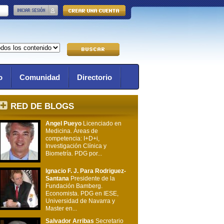
o
Comunidad
Directorio
RED DE BLOGS
Angel Pueyo
Licenciado en
Medicina. Áreas de
competencia: I+D+i,
Investigación Clínica y
Biometría. PDG por...
Ignacio F. J. Para Rodriguez-
Santana
Presidente de la
Fundación Bamberg.
Economista. PDG en IESE,
Universidad de Navarra y
Master en...
Salvador Arribas
Secretario