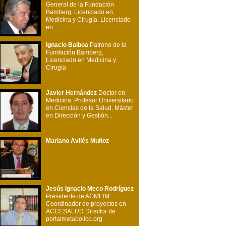
General de la Fundación
Bamberg. Licenciado en
Medicina y Cirugía. Licenciado
en...
Ignacio Balboa
Patrono de la
Fundación Bamberg,
Licenciado en Medicina y
Cirugía
Javier Hernández
Doctor en
Medicina. Profesor Universitario
en Ciencias de la Salud. Máster
en Dirección y Gestión...
Mariano Avilés Muñoz
Jesús Ignacio Meco Rodríguez
Presidente de ACMEIM.
Coordinador de proyectos en
ACCESALUD Director de
portalmetabolico.org