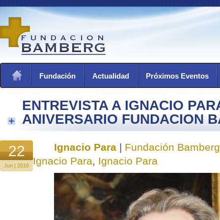
Fundación
Actualidad
Próximos Eventos
ENTREVISTA A IGNACIO PARA
ANIVERSARIO FUNDACION 
Ignacio Para
|
Fundación Bamberg
22
Ignacio Para
,
Ignacio Para
Jun | 2016