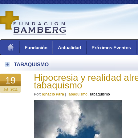
Fundación
Actualidad
Próximos Eventos
TABAQUISMO
Hipocresia y realidad alr
19
tabaquismo
Jul | 2011
Por:
Ignacio Para
|
Tabaquismo
,
Tabaquismo