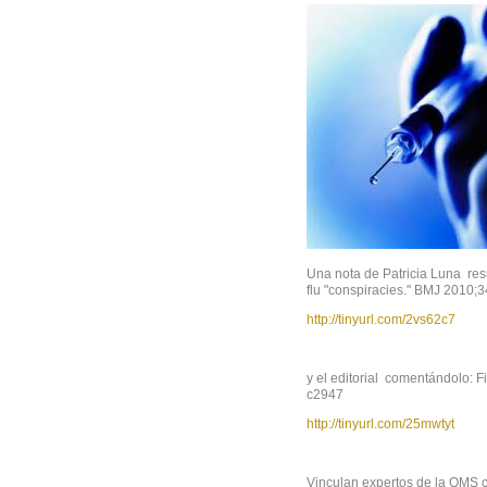
Una nota de Patricia Luna re
flu "conspiracies." BMJ 2010;
http://tinyurl.com/2vs62c7
y el editorial comentándolo: F
c2947
http://tinyurl.com/25mwtyt
Vinculan expertos de la OMS 