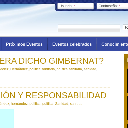
Usuario:
*
Contraseña:
*
Próximos Eventos
Eventos celebrados
Conocimient
ERA DICHO GIMBERNAT?
ández
,
Hernández
,
política sanitaria
,
política sanitaria
,
sanidad
,
IÓN Y RESPONSABILIDAD
ández
,
hernández
,
política
,
política
,
Sanidad
,
sanidad