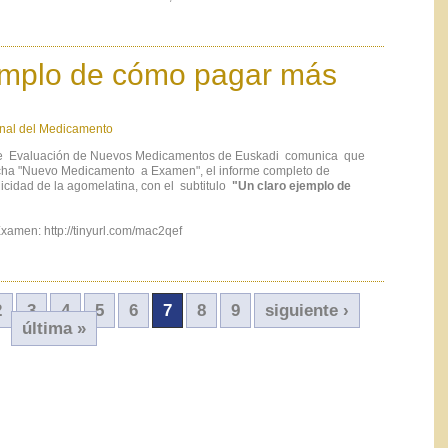
emplo de cómo pagar más
nal del Medicamento
de Evaluación de Nuevos Medicamentos de Euskadi comunica que
ficha "Nuevo Medicamento a Examen", el informe completo de
blicidad de la agomelatina, con el subtitulo
"Un claro ejemplo de
amen: http://tinyurl.com/mac2qef
2
3
4
5
6
7
8
9
siguiente ›
última »