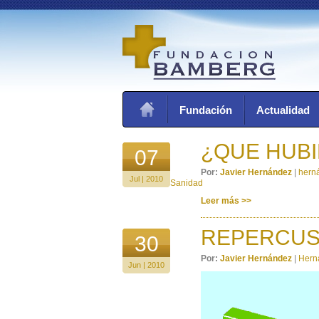
Fundación
Actualidad
¿QUE HUBI
07
Por:
Javier Hernández
|
hern
Jul | 2010
Sanidad
Leer más >>
REPERCUS
30
Por:
Javier Hernández
|
Hern
Jun | 2010