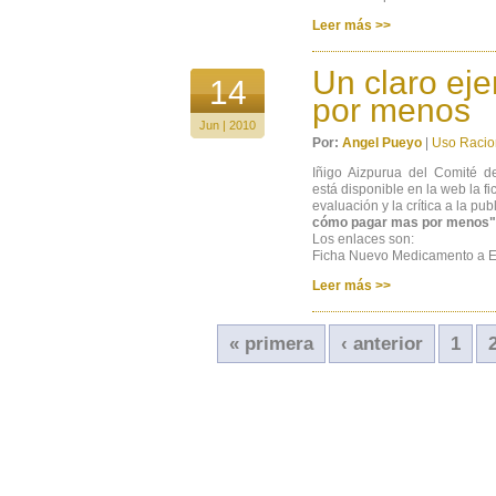
Leer más >>
Un claro ej
14
por menos
Jun | 2010
Por:
Angel Pueyo
|
Uso Racio
Iñigo Aizpurua del Comité 
está disponible en la web la 
evaluación y la crítica a la pu
cómo pagar mas por menos"
Los enlaces son:
Ficha Nuevo Medicamento a Ex
Leer más >>
« primera
‹ anterior
1