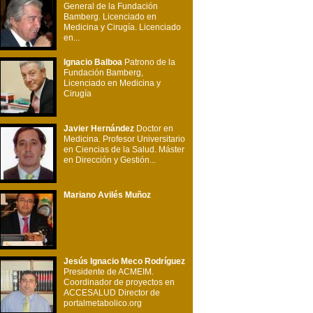
General de la Fundación
Bamberg. Licenciado en
Medicina y Cirugía. Licenciado
en...
Ignacio Balboa
Patrono de la
Fundación Bamberg,
Licenciado en Medicina y
Cirugía
Javier Hernández
Doctor en
Medicina. Profesor Universitario
en Ciencias de la Salud. Máster
en Dirección y Gestión...
Mariano Avilés Muñoz
Jesús Ignacio Meco Rodríguez
Presidente de ACMEIM.
Coordinador de proyectos en
ACCESALUD Director de
portalmetabolico.org