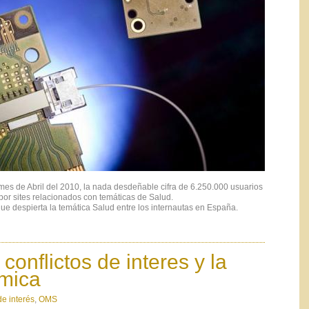
mes de Abril del 2010, la nada desdeñable cifra de 6.250.000 usuarios
r sites relacionados con temáticas de Salud.
 que despierta la temática Salud entre los internautas en España.
conflictos de interes y la
mica
de interés
,
OMS