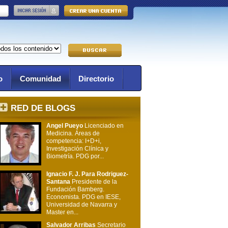
o
Comunidad
Directorio
RED DE BLOGS
Angel Pueyo
Licenciado en
Medicina. Áreas de
competencia: I+D+i,
Investigación Clínica y
Biometría. PDG por...
Ignacio F. J. Para Rodriguez-
Santana
Presidente de la
Fundación Bamberg.
Economista. PDG en IESE,
Universidad de Navarra y
Master en...
Salvador Arribas
Secretario