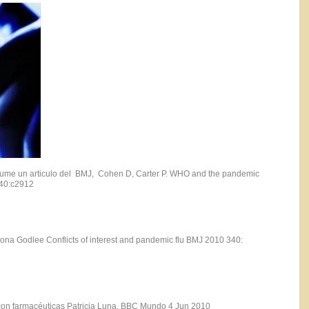
sume un articulo del BMJ, Cohen D, Carter P. WHO and the pandemic
340:c2912
iona Godlee Conflicts of interest and pandemic flu BMJ 2010 340:
con farmacéuticas Patricia Luna, BBC Mundo 4 Jun 2010