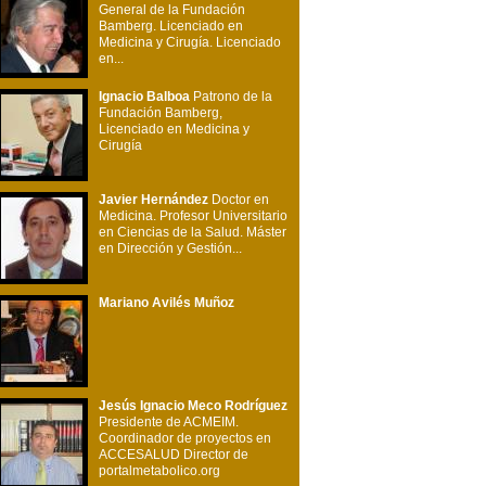
General de la Fundación
Bamberg. Licenciado en
Medicina y Cirugía. Licenciado
en...
Ignacio Balboa
Patrono de la
Fundación Bamberg,
Licenciado en Medicina y
Cirugía
Javier Hernández
Doctor en
Medicina. Profesor Universitario
en Ciencias de la Salud. Máster
en Dirección y Gestión...
Mariano Avilés Muñoz
Jesús Ignacio Meco Rodríguez
Presidente de ACMEIM.
Coordinador de proyectos en
ACCESALUD Director de
portalmetabolico.org