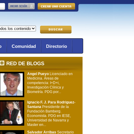
o
Comunidad
Directorio
RED DE BLOGS
Angel Pueyo
Licenciado en
Medicina. Áreas de
competencia: I+D+i,
Investigación Clínica y
Biometría. PDG por...
Ignacio F. J. Para Rodriguez-
Santana
Presidente de la
Fundación Bamberg.
Economista. PDG en IESE,
Universidad de Navarra y
Master en...
Salvador Arribas
Secretario