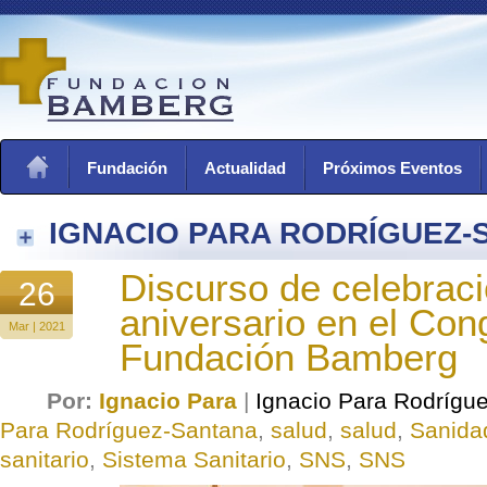
Fundación
Actualidad
Próximos Eventos
IGNACIO PARA RODRÍGUEZ-
Discurso de celebrac
26
aniversario en el Con
Mar | 2021
Fundación Bamberg
Por:
Ignacio Para
|
Ignacio Para Rodrígu
Para Rodríguez-Santana
,
salud
,
salud
,
Sanida
sanitario
,
Sistema Sanitario
,
SNS
,
SNS